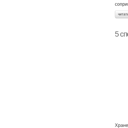
сопри
читат
5 с
Хране