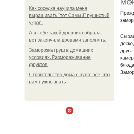
Мож
Как соседка научила меня
Прежд
выращивать "тот Самый" пушистый
замор
укроп.
А я себе такой дровник собрала,
Сырая
вот закончила дровами заполнять.
доске
друга
Заморозка груш в домашних
камер
условиях. Размораживание
блюда
фруктов
Замор
Строительство дома с нуля: все, что
вам нужно знать