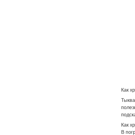
Как х
Тыква
полез
подск
Как х
В пог