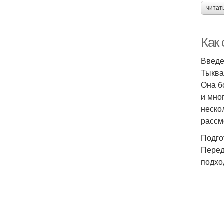
читат
Как
Введ
Тыква
Она б
и мно
неско
рассм
Подго
Перед
подхо