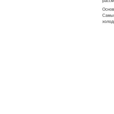
рассм
Основ
Самым
холод