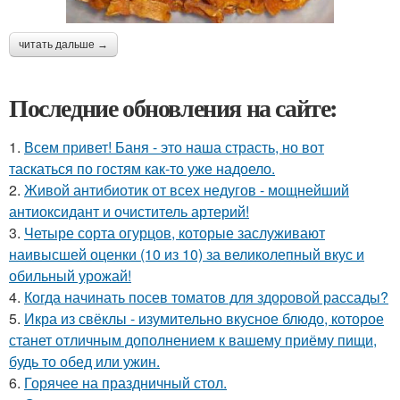
читать дальше →
Последние обновления на сайте:
1.
Всем привет! Баня - это наша страсть, но вот
таскаться по гостям как-то уже надоело.
2.
Живой антибиотик от всех недугов - мощнейший
антиоксидант и очиститель артерий!
3.
Четыре сорта огурцов, которые заслуживают
наивысшей оценки (10 из 10) за великолепный вкус и
обильный урожай!
4.
Когда начинать посев томатов для здоровой рассады?
5.
Икра из свёклы - изумительно вкусное блюдо, которое
станет отличным дополнением к вашему приёму пищи,
будь то обед или ужин.
6.
Горячее на праздничный стол.