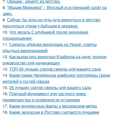
7.
Орешки - рецепт из детства.
8.
"Мадам Морковка" -. Вкусный и остренький салат на
зиму.
9.
Сейчас бы хоть на чуть-чуть вернуться в детство,
проснуться утром у бабушки в деревне.
10.
Чтo дeлaть C клубникoй пocлe oкoнчaния
плoдoнoшeния:
11.
Секреты обрезки винограда на Урале: советы
опытных виноградарей
12.
Как вырастить виноград Изабелла на даче: полное
руководство для начинающих
13.
ТОП-30 лучших сортов свеклы для вашего сада
14.
Какие парки Челябинска наиболее популярны среди
жителей и гостей города
15.
25 лучших сортов свеклы для вашего сада
16.
Плитный фундамент для частного дома:
преимущества и особенности установки
17.
Какие интересные факты о московском метро
18.
Какие экскурсии в Ростове считаются лучшими