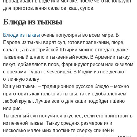
проваривают в воде или молоке, после чего используют
для приготовления салатов, каш, супов.
Блюда из тыквы
Блюда из тыквы
очень популярны во всем мире. В
Европе из тыквы варят суп, готовят запеканки, пюре,
салаты, а в австрийской Штирии можно отведать даже
тыквенный шнапс и тыквенный кофе. В Армении тыкву
пекут, добавляют в плов, фаршируют рисом или кизилом
с орехами, тушат с чечевицей. В Индии из нее делают
отличную халву .
Кашу из тыквы – традиционное русское блюдо – можно
приготовить как только из тыквы, так и с добавлением
любой крупы. Лучше всего для каши подойдет пшено
или рис.
Тыквенный суп получится вкуснее, если его приготовить
из печеной тыквы. Тыкву средних размеров или
несколько маленьких проткните сверху спицей и