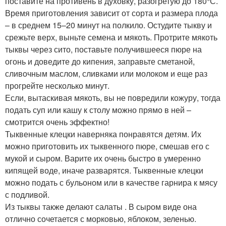
поставите на противень в духовку, разогретую до 180°С.
Время приготовления зависит от сорта и размера плода
– в среднем 15–20 минут на полкило. Остудите тыкву и
срежьте верх, выньте семена и мякоть. Протрите мякоть
тыквы через сито, поставьте получившееся пюре на
огонь и доведите до кипения, заправьте сметаной,
сливочным маслом, сливками или молоком и еще раз
прогрейте несколько минут.
Если, вытаскивая мякоть, вы не повредили кожуру, тогда
подать суп или кашу к столу можно прямо в ней –
смотрится очень эффектно!
Тыквенные клецки наверняка понравятся детям. Их
можно приготовить их тыквенного пюре, смешав его с
мукой и сыром. Варите их очень быстро в умеренно
кипящей воде, иначе разварятся. Тыквенные клецки
можно подать с бульоном или в качестве гарнира к мясу
с подливой.
Из тыквы также делают салаты . В сыром виде она
отлично сочетается с морковью, яблоком, зеленью.