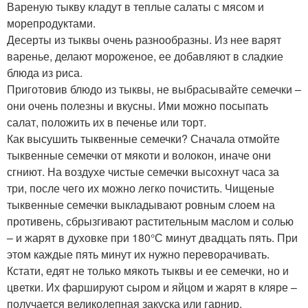
Вареную тыкву кладут в теплые салаты с мясом и
морепродуктами.
Десерты из тыквы очень разнообразны. Из нее варят
варенье, делают мороженое, ее добавляют в сладкие
блюда из риса.
Приготовив блюдо из тыквы, не выбрасывайте семечки –
они очень полезны и вкусны. Ими можно посыпать
салат, положить их в печенье или торт.
Как высушить тыквенные семечки? Сначала отмойте
тыквенные семечки от мякоти и волокон, иначе они
сгниют. На воздухе чистые семечки высохнут часа за
три, после чего их можно легко почистить. Чищеные
тыквенные семечки выкладывают ровным слоем на
противень, сбрызгивают растительным маслом и солью
– и жарят в духовке при 180°С минут двадцать пять. При
этом каждые пять минут их нужно переворачивать.
Кстати, едят не только мякоть тыквы и ее семечки, но и
цветки. Их фаршируют сыром и яйцом и жарят в кляре –
получается великолепная закуска или гарнир.