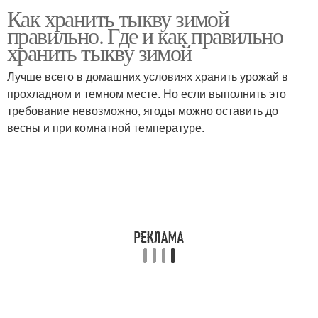
Как хранить тыкву зимой
Тыквы для посадки
Тыквы на зиму
правильно. Где и как правильно
хранить тыкву зимой
Лучше всего в домашних условиях хранить урожай в
Тыквы для
прохладном и темном месте. Но если выполнить это
Карамельная тыква
длительного хранения
требование невозможно, ягоды можно оставить до
весны и при комнатной температуре.
Вареная тыква
Тыква в холодильнике
Зимний тыква
Тыквы в сыром