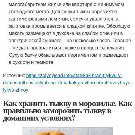
малогабаритном жилье или квартире с минимумом
свободного места. Для сушки тыквы нарезается
сантиметровыми ломтями, семечки удаляются, а
заготовка промывается в сладком кипятке. Обсохшую
мякоть размещают в духовке на слабом огне или в
электрической сушилке – на несколько часов. Главное
– не дать превратиться сушке в процесс запекания.
Сухую бахчу обматывают пергаментом и размещают
в сухости и темноте.
Источник:
https://zelynyjsad.info/stati/kak-hranit-tykvu-v-
domashnih-usloviyah-na-zimu-kak-pravilno-hranit-svezhuyu-
tykvu-zimoy
Как хранить тыкву в морозилке. Как
правильно заморозить тыкву в
домашних условиях?