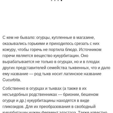
С кем не бывало: огурцы, купленные в магазине,
оказывались горькими и приходилось срезать с них
кожуру, чтобы горечь не портила блюдо. Источником
горечи является вещество кукурбитацин. Оно
вырабатывается не только в огурцах, но и в плодах
других представителей семейства тыквенных, что и дало
ему название — род тыкв носит латинское название
Cucurbita.
Собственно в огурцах и тыквах (а также в их
несъедобных родственниках — брионии, бешеном
огурце и др.) кукурбитацины находятся в виде
гликозидов. Для их преобразования в свободный
кукурбитацин нужен фермент эластаза. Также известно,