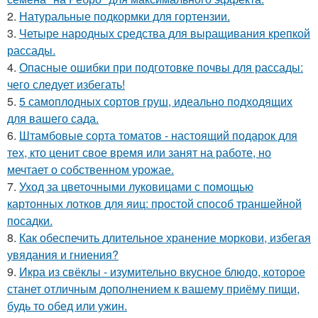
2.
Натуральные подкормки для гортензии.
3.
Четыре народных средства для выращивания крепкой
рассады.
4.
Опасные ошибки при подготовке почвы для рассады:
чего следует избегать!
5.
5 самоплодных сортов груш, идеально подходящих
для вашего сада.
6.
Штамбовые сорта томатов - настоящий подарок для
тех, кто ценит свое время или занят на работе, но
мечтает о собственном урожае.
7.
Уход за цветочными луковицами с помощью
картонных лотков для яиц: простой способ траншейной
посадки.
8.
Как обеспечить длительное хранение моркови, избегая
увядания и гниения?
9.
Икра из свёклы - изумительно вкусное блюдо, которое
станет отличным дополнением к вашему приёму пищи,
будь то обед или ужин.