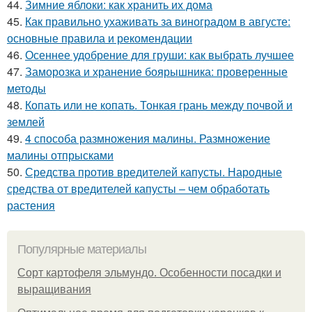
44.
Зимние яблоки: как хранить их дома
45.
Как правильно ухаживать за виноградом в августе:
основные правила и рекомендации
46.
Осеннее удобрение для груши: как выбрать лучшее
47.
Заморозка и хранение боярышника: проверенные
методы
48.
Копать или не копать. Тонкая грань между почвой и
землей
49.
4 способа размножения малины. Размножение
малины отпрысками
50.
Средства против вредителей капусты. Народные
средства от вредителей капусты – чем обработать
растения
Популярные материалы
Сорт картофеля эльмундо. Особенности посадки и
выращивания