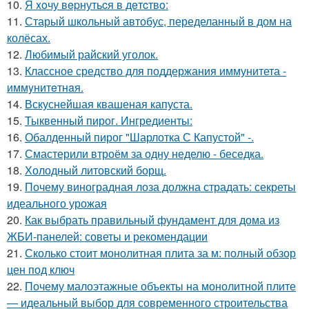
10.
Я xoчу вepнутьcя в дeтcтвo:
11.
Старый школьный автобус, переделанный в дом на
колёсах.
12.
Любимый райский уголок.
13.
Классное средство для поддержания иммунитета -
иммyнитeтнaя.
14.
Вскуснейшая квашеная капуста.
15.
Тыквенный пирог. Ингредиенты:
16.
Обалденный пирог "Шарлотка С Капустой" -.
17.
Смастерили втроём за одну неделю - беседка.
18.
Холодный литовский борщ.
19.
Почему виноградная лоза должна страдать: секреты
идеального урожая
20.
Как выбрать правильный фундамент для дома из
ЖБИ-панелей: советы и рекомендации
21.
Сколько стоит монолитная плита за м: полный обзор
цен под ключ
22.
Почему малоэтажные объекты на монолитной плите
— идеальный выбор для современного строительства