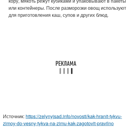
кору, мякоть режут кубиками и упаковывают в пакеты
или контейнеры. После разморозки овощ используют
для приготовления каш, супов и других блюд.
Источник:
https://zelynyjsad.info/novosti/kak-hranit-tykvu-
zimoy-do-vesny-tykva-na-zimu-kak-zagotovit-pravilno