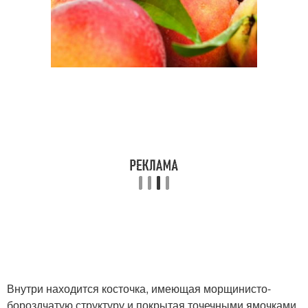
Внутри находится косточка, имеющая морщинисто-
бороздчатую структуру и покрытая точечными ямочками.