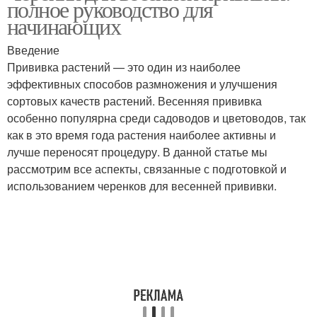
полное руководство для
условиях
условиях
начинающих
Введение
Оптимальная
Тыквы в домашних
Прививка растений — это один из наиболее
температура
условиях
эффективных способов размножения и улучшения
сортовых качеств растений. Весенняя прививка
особенно популярна среди садоводов и цветоводов, так
как в это время года растения наиболее активны и
Условия без
Оптимальный срок
лучше переносят процедуру. В данной статье мы
холодильника
рассмотрим все аспекты, связанные с подготовкой и
использованием черенков для весенней прививки.
Оптимальная
Оптимальное место
влажность