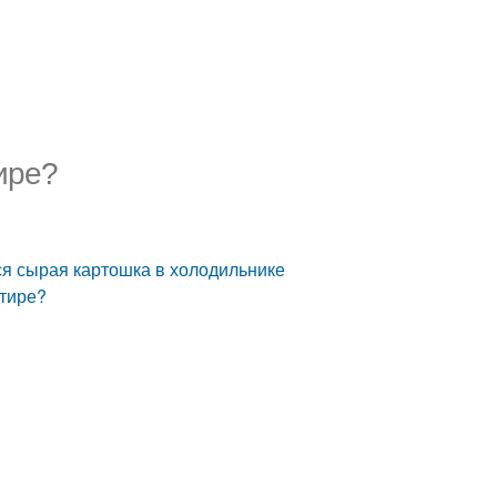
ире?
ся сырая картошка в холодильнике
ртире?