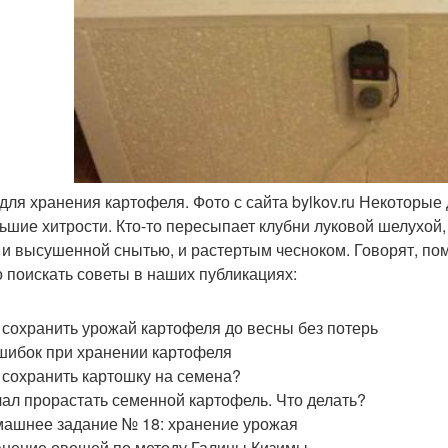
для хранения картофеля. Фото с сайта bylkov.ru Некоторые 
ьшие хитрости. Кто-то пересыпает клубни луковой шелухой,
о и высушенной снытью, и растертым чесноком. Говорят, пом
 поискать советы в наших публикациях:
 сохранить урожай картофеля до весны без потерь
шибок при хранении картофеля
 сохранить картошку на семена?
ал прорастать семенной картофель. Что делать?
ашнее задание № 18: хранение урожая
нение овощей по методу Галины Кизимы