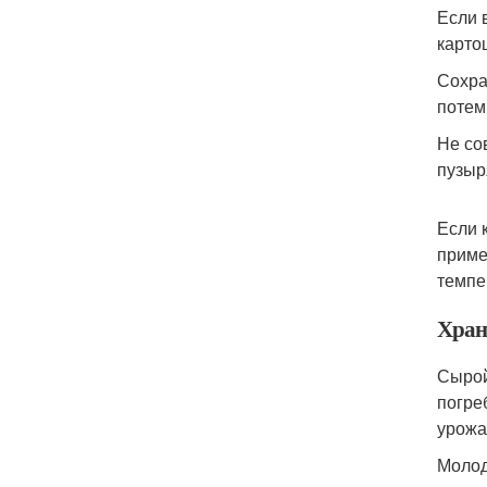
Если 
карто
Сохра
потем
Не со
пузыр
Если 
приме
темпе
Хран
Сырой
погре
урожа
Молод