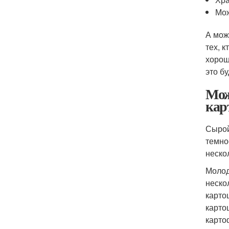
Мож
А мож
тех, 
хорош
это б
Мож
кар
Сырой
темно
неско
Молод
неско
карто
карто
карто