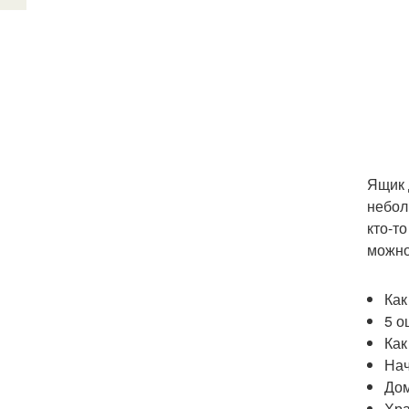
Ящик 
небол
кто-т
можно
Как
5 о
Как
Нач
Дом
Хра