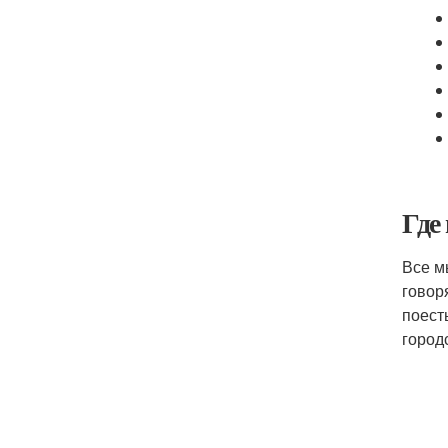
Где
Все м
говор
поест
город