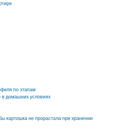
артире
офеля по этапам
я в домашних условиях
тобы картошка не прорастала при хранении