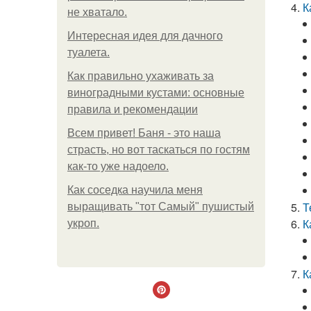
К
не хватало.
Интересная идея для дачного
туалета.
Как правильно ухаживать за
виноградными кустами: основные
правила и рекомендации
Всем привет! Баня - это наша
страсть, но вот таскаться по гостям
как-то уже надоело.
Как соседка научила меня
Т
выращивать "тот Самый" пушистый
К
укроп.
К