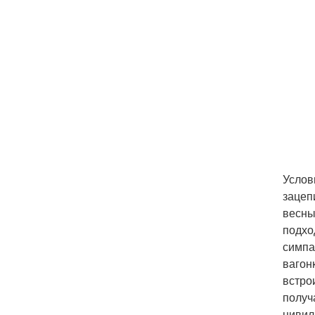
Услов
зацеп
весны
подхо
симпа
вагон
встро
получ
цивил