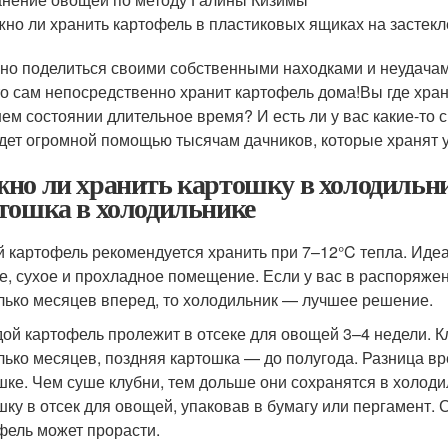
но ли хранить картофель в пластиковых ящиках на засте
но поделиться своими собственными находками и неудачами
кто сам непосредственно хранит картофель дома!Вы где хра
ем состоянии длительное время? И есть ли у вас какие-то с
удет огромной помощью тысячам дачников, которые хранят у
но ли хранить картошку в холодильни
тошка в холодильнике
 картофель рекомендуется хранить при 7–12°C тепла. Идеа
е, сухое и прохладное помещение. Если у вас в распоряжен
лько месяцев вперед, то холодильник — лучшее решение.
ой картофель пролежит в отсеке для овощей 3–4 недели. К
лько месяцев, поздняя картошка — до полугода. Разница вр
шке. Чем суше клубни, тем дольше они сохранятся в холод
шку в отсек для овощей, упаковав в бумагу или пергамент.
фель может прорасти.