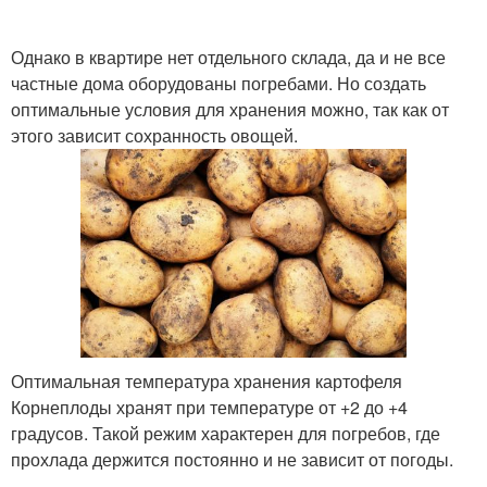
Однако в квартире нет отдельного склада, да и не все
частные дома оборудованы погребами. Но создать
Правильное хранение
Кочены для хранения
оптимальные условия для хранения можно, так как от
этого зависит сохранность овощей.
Капусты перед
Температура для
хранением
хранения
Яблоки на хранение
Оптимальная температура хранения картофеля
Корнеплоды хранят при температуре от +2 до +4
градусов. Такой режим характерен для погребов, где
прохлада держится постоянно и не зависит от погоды.