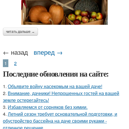
читать дальше →
← назад
вперед →
1
2
Последние обновления на сайте:
1.
Объявите войну насекомым на вашей даче!
2.
Внимание, дачники! Непрошенных гостей на вашей
земле остерегайтесь!
3.
Избавляемся от сорняков без химии.
4.
Летний сезон требует основательной подготовки, и
обустройство бассейна на даче своими руками -
отличное решение.