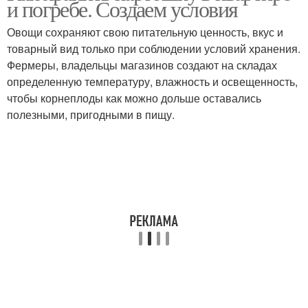
и погребе. Создаем условия
хранения
Овощи сохраняют свою питательную ценность, вкус и
товарный вид только при соблюдении условий хранения.
Хранение в
Фермеры, владельцы магазинов создают на складах
Подготовка к хранению
холодильнике
определенную температуру, влажность и освещенность,
чтобы корнеплоды как можно дольше оставались
полезными, пригодными в пищу.
Картофель в квартире
Памятка по хранению
Хранения до весны
Зима в квартире
Хранения в квартире
Хранение на балконе