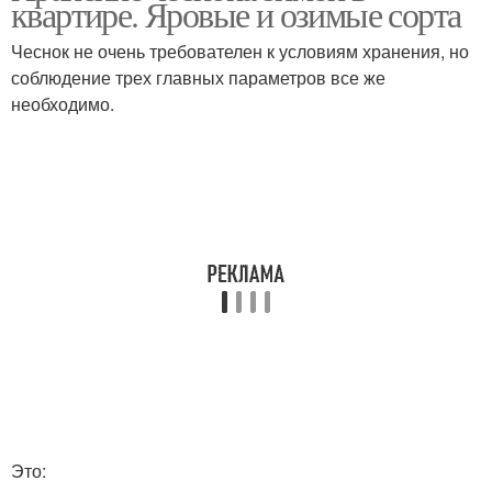
квартире. Яровые и озимые сорта
пакетах
Чеснок не очень требователен к условиям хранения, но
соблюдение трех главных параметров все же
Температура для
необходимо.
Хранение в квартире
хранения
Яблоки для
Яблоки на зиму
длительного хранения
Это: