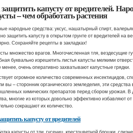
 защитить капусту от вредителей. Наро
усты – чем обработать растения
ые народные средства: уксус, нашатырный спирт, валерья
но защитить капусту в открытом грунте от вредителей на ве
ярно. Сохраняйте рецепты в закладках!
усты множество врагов. Многочисленная тля, вездесущие г
бная буквально изрешетить листья капусты мелкими отверст
е менее, очень оперативно захватывают капустные грядки.
твует огромное количество современных инсектицидов, сп
ли вы – сторонник органического земледелия, эти средства в
шленных химических препаратов перед сбором урожая. В 
тва, многие из которых довольно эффективно избавляют от 
тельно сокращают их количество.
защитить капусту от вредителей
отка капусты от тли, гусениц, крестоцветной блошки, слизн