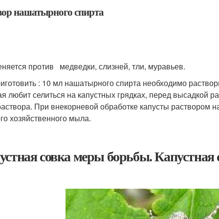
вор нашатырного спирта
няется против медведки, слизней, тли, муравьев.
риготовить : 10 мл нашатырного спирта необходимо раствор
ая любит селиться на капустных грядках, перед высадкой р
 раствора. При внекорневой обработке капусты раствором 
го хозяйственного мыла.
устная совка меры борьбы. Капустная 