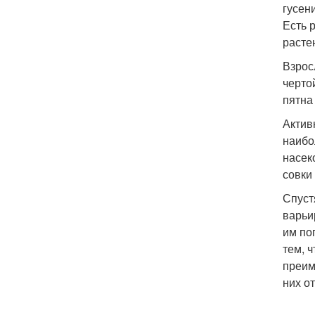
гусен
Есть 
расте
Взрос
черто
пятна
Актив
наибо
насек
совки
Спуст
варьи
им по
тем, 
преим
них о