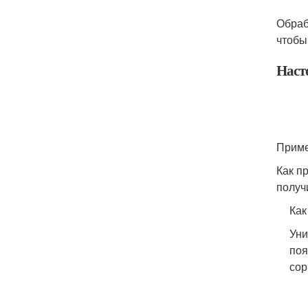
Обраб
чтобы
Наст
Приме
Как п
получ
Как
Уни
поя
сор