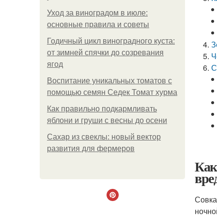
Уход за виноградом в июле:
основные правила и советы
Годичный цикл виноградного куста:
З
от зимней спячки до созревания
Ч
ягод
С
Воспитание уникальных томатов с
помощью семян Седек Томат хурма
Как правильно подкармливать
яблони и груши с весны до осени
Сахар из свеклы: новый вектор
развития для фермеров
Как
вре
Совка
ночно