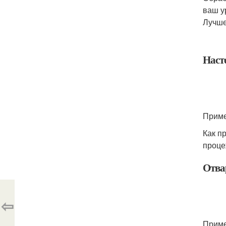
ваш у
Лучше
Наст
Приме
Как п
проце
Отвар
⇦
Приме