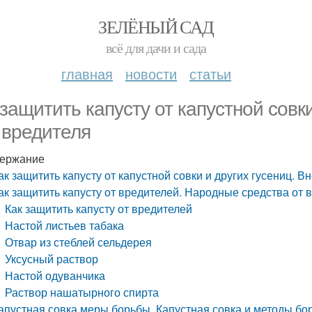
ЗЕЛЁНЫЙ САД
всё для дачи и сада
главная
новости
статьи
 защитить капусту от капустной совк
 вредителя
ержание
ак защитить капусту от капустной совки и других гусениц. 
ак защитить капусту от вредителей. Народные средства от 
Как защитить капусту от вредителей
Настой листьев табака
Отвар из стеблей сельдерея
Уксусный раствор
Настой одуванчика
Раствор нашатырного спирта
апустная совка меры борьбы. Капустная совка и методы бо