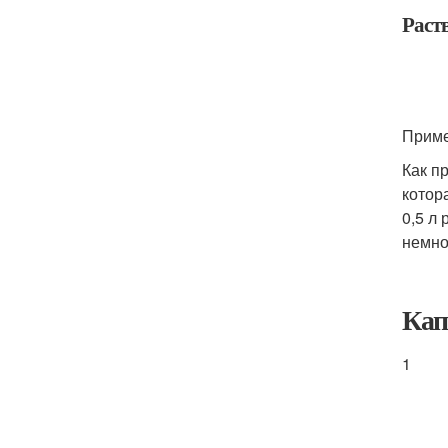
Раст
Приме
Как п
котор
0,5 л
немно
Кап
1