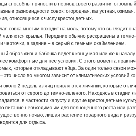
ицы способны принести в период своего развития огромный 
разные разновидности совок: огородная, капустная, озимая. 
ния, относящиеся к числу крестоцветных.
лая совка многим походит на моль, потому что выглядит он
й являются крылья. Передние обычно раскрашены в темно-
 и черточки, а задние – в серый с темным окаймлением.
ный образ жизни бабочка ведет к концу мая или же к началу 
лее комфортные для нее условия. С этого момента практич
омых, которые откладывают яйца. За один только сезон мож
 – это число во многом зависит от климатических условий ко
я около 2 недель из яиц появляются личинки, которые отли
роваться от серого до темно-зеленого. Находясь в стадии л
падается, в частности капусту и другие крестоцветные куль
что питание необходимо им для полноценного роста или раз
ущественно ночью, лишая растение товарного вида и разру
тводится для отдыха.