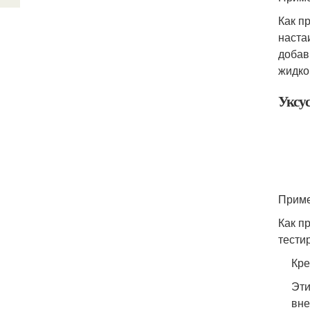
Как пр
наста
добав
жидко
Уксу
Приме
Как пр
тести
Кре
Эти
вне