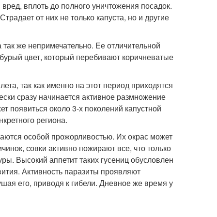
вред, вплоть до полного уничтожения посадок.
Страдает от них не только капуста, но и другие
а так же непримечательно. Ее отличительной
бурый цвет, который перебивают коричневатые
лета, так как именно на этот период приходятся
ески сразу начинается активное размножение
ет появиться около 3-х поколений капустной
нкретного региона.
чаются особой прожорливостью. Их окрас может
ичинок, совки активно пожирают все, что только
туры. Высокий аппетит таких гусениц обусловлен
вития. Активность паразиты проявляют
шая его, приводя к гибели. Дневное же время у