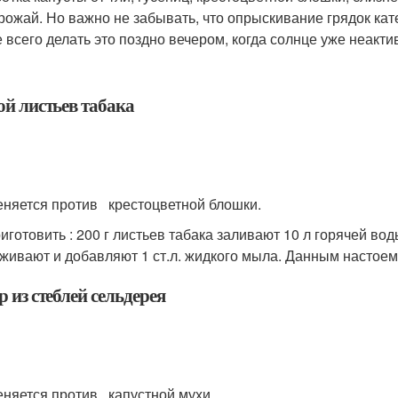
рожай. Но важно не забывать, что опрыскивание грядок кат
 всего делать это поздно вечером, когда солнце уже неакти
ой листьев табака
няется против крестоцветной блошки.
риготовить : 200 г листьев табака заливают 10 л горячей вод
живают и добавляют 1 ст.л. жидкого мыла. Данным настоем
 из стеблей сельдерея
няется против капустной мухи.