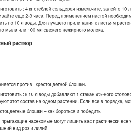
иготовить : 4 кг стеблей сельдерея измельчите, залейте 10 
ивайте еще 2-3 часа. Перед применением настой необходимо
ить по 10 л воды. Для лучшего прилипания к листьям расте
го мыла или 100 мл свежего нежирного молока.
сный раствор
няется против крестоцветной блошки.
иготовить : к 10 л воды добавляют 1 стакан 9%-ного столово
руют этот состав на одном растении. Если все в порядке, м
стоцветные блошки – как бороться и победить
 прыгающие насекомые могут лишить вас практически всего
шний вид роз и лилий!