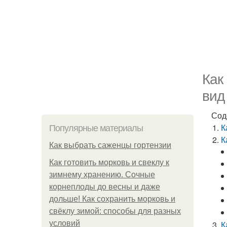
Как
вид
Сод
К
Популярные материалы
К
Как выбрать саженцы гортензии
Как готовить морковь и свеклу к
зимнему хранению. Сочные
корнеплоды до весны и даже
дольше! Как сохранить морковь и
свёклу зимой: способы для разных
условий
К