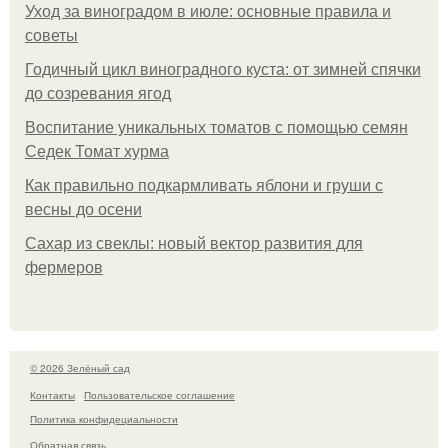
Уход за виноградом в июле: основные правила и
советы
Годичный цикл виноградного куста: от зимней спячки
до созревания ягод
Воспитание уникальных томатов с помощью семян
Седек Томат хурма
Как правильно подкармливать яблони и груши с
весны до осени
Сахар из свеклы: новый вектор развития для
фермеров
© 2026 Зелёный сад
Контакты
Пользовательское соглашение
Политика конфидециальности
Обратная связь