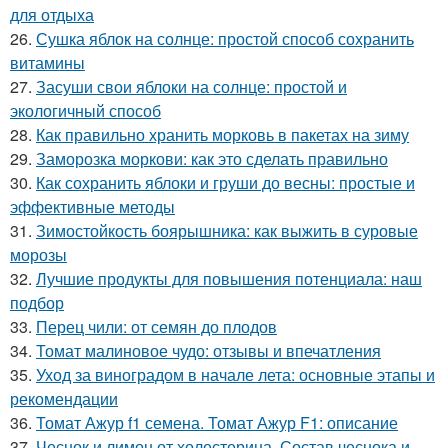
для отдыха
26.
Сушка яблок на солнце: простой способ сохранить
витамины
27.
Засуши свои яблоки на солнце: простой и
экологичный способ
28.
Как правильно хранить морковь в пакетах на зиму
29.
Заморозка моркови: как это сделать правильно
30.
Как сохранить яблоки и груши до весны: простые и
эффективные методы
31.
Зимостойкость боярышника: как выжить в суровые
морозы
32.
Лучшие продукты для повышения потенциала: наш
подбор
33.
Перец чили: от семян до плодов
34.
Томат малиновое чудо: отзывы и впечатления
35.
Уход за виноградом в начале лета: основные этапы и
рекомендации
36.
Томат Ажур f1 семена. Томат Ажур F1: описание
37.
Чеснок и лимон от холестерина. Состав чеснока и