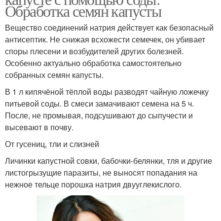
Обработка семян капусты
Вещество соединений натрия действует как безопасный
антисептик. Не снижая всхожести семечек, он убивает
споры плесени и возбудителей других болезней.
Особенно актуально обработка самостоятельно
собранных семян капусты.
В 1 л кипячёной тёплой воды разводят чайную ложечку
питьевой соды. В смеси замачивают семена на 5 ч.
После, не промывая, подсушивают до сыпучести и
высевают в почву.
От гусениц, тли и слизней
Личинки капустной совки, бабочки-белянки, тля и другие
листогрызущие паразиты, не выносят попадания на
нежное тельце порошка натрия двууглекислого.