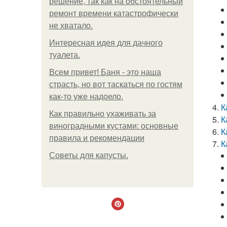
решение, так как на обстоятельный
ремонт времени катастрофически
не хватало.
Интересная идея для дачного
туалета.
Всем привет! Баня - это наша
страсть, но вот таскаться по гостям
как-то уже надоело.
К
Как правильно ухаживать за
К
виноградными кустами: основные
К
правила и рекомендации
К
Советы для капусты.