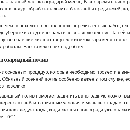
рь – важный для виноградарей месяц. В это время в виног
х процедур: обработать лозу от болезней и вредителей, по
ать.
е чем переходить к выполнению перечисленных работ, след
дь уберите из-под винограда всю опавшую листву. На ней м
случае опавшие листья станут источником заражения виногр
м работам. Расскажем о них подробнее.
лагозарядный полив
из основных процедур, которые необходимо провести в вино
. Обильный осенний полив особенно важен в том случае, е
ов невелико.
зарядный полив помогает защитить виноградную лозу от вы
 переносит неблагоприятные условия и меньше страдает от 
риятию следует тогда, когда листья с винограда уже опали
ки 10°С.