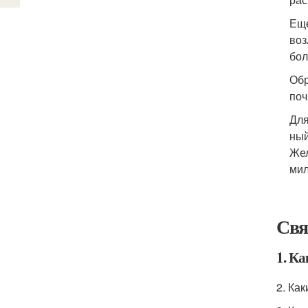
Еще
воз
бол
Обр
поч
Для
ный
Жел
мил
Свя
1. Ка
2. Ка