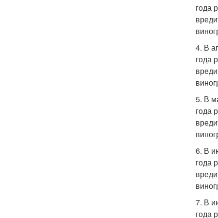
года 
вреди
виног
4. В 
года 
вреди
виног
5. В 
года 
вреди
виног
6. В 
года 
вреди
виног
7. В 
года 