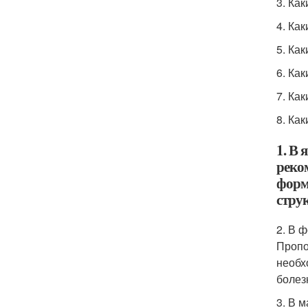
3. Ка
4. Ка
5. Ка
6. Ка
7. Ка
8. Ка
1. В 
реком
форм
стру
2. В 
Пропо
необх
болез
3. В 