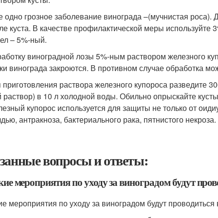
 одно грозное заболевание винограда –(мучнистая роса). 
ле куста. В качестве профилактической меры используйте 
ел – 5%-ный.
аботку виноградной лозы 5%-ным раствором железного купо
ки винограда закроются. В противном случае обработка мож
 приготовления раствора железного купороса разведите 300
 раствор) в 10 л холодной воды. Обильно опрыскайте куст
езный купорос используется для защиты не только от оидиу
дью, антракноза, бактериального рака, пятнистого некроза.
занные вопросы и ответы:
кие мероприятия по уходу за виноградом будут пров
кие мероприятия по уходу за виноградом будут проводиться