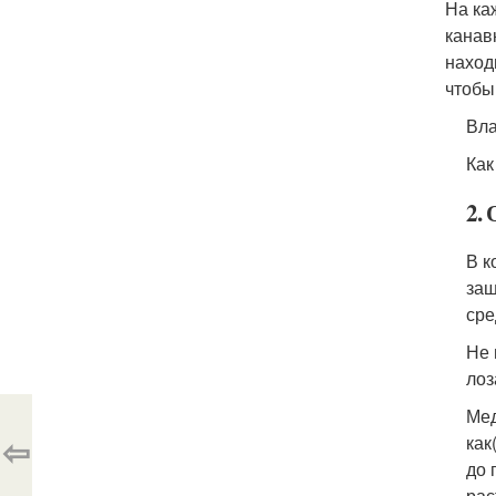
На ка
канав
наход
чтобы
Вла
Как
2.
В к
защ
сре
Не 
лоз
Мед
⇦
как
до 
рас