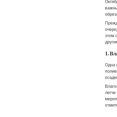
Октяб
важны
обрез
Прежд
очере
этом 
други
1. В
Одна 
полив
осадк
Влаго
легче
мероп
отмет