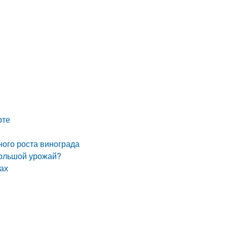
рте
ного роста винограда
большой урожай?
нах