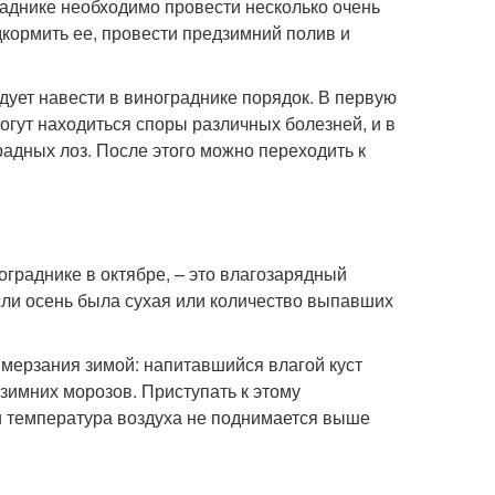
раднике необходимо провести несколько очень
дкормить ее, провести предзимний полив и
ует навести в винограднике порядок. В первую
огут находиться споры различных болезней, и в
адных лоз. После этого можно переходить к
граднике в октябре, – это влагозарядный
сли осень была сухая или количество выпавших
мерзания зимой: напитавшийся влагой куст
зимних морозов. Приступать к этому
 и температура воздуха не поднимается выше