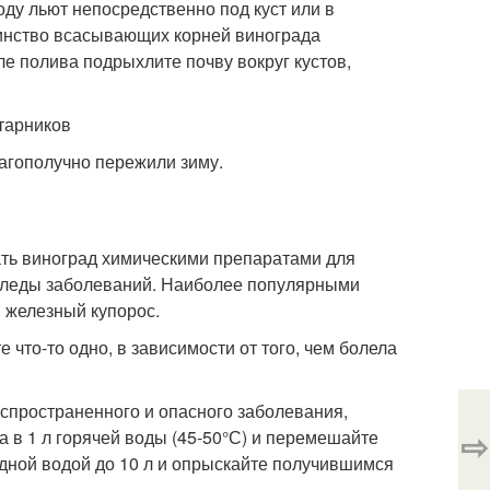
оду льют непосредственно под куст или в
ьшинство всасывающих корней винограда
ле полива подрыхлите почву вокруг кустов,
тарников
лагополучно пережили зиму.
ать виноград химическими препаратами для
 следы заболеваний. Наиболее популярными
 железный купорос.
 что-то одно, в зависимости от того, чем болела
спространенного и опасного заболевания,
⇨
а в 1 л горячей воды (45-50°С) и перемешайте
одной водой до 10 л и опрыскайте получившимся