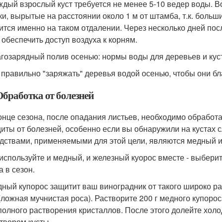
ждый взрослый куст требуется не менее 5-10 ведер воды. В
ки, вырытые на расстоянии около 1 м от штамба, т.к. бол
ится именно на таком отдалении. Через несколько дней пос
 обеспечить доступ воздуха к корням.
гозарядный полив осенью: нормы воды для деревьев и кус
 правильно "заряжать" деревья водой осенью, чтобы они б
 Обработка от болезней
онце сезона, после опадания листьев, необходимо обработ
иты от болезней, особенно если вы обнаружили на кустах
дствами, применяемыми для этой цели, являются медный и
используйте и медный, и железный куорос вместе - выберите
а в сезон.
ный купорос защитит ваш виноградник от такого широко ра
(ложная мучнистая роса). Растворите 200 г медного купорос
полного растворения кристаллов. После этого долейте хол
твором кусты.