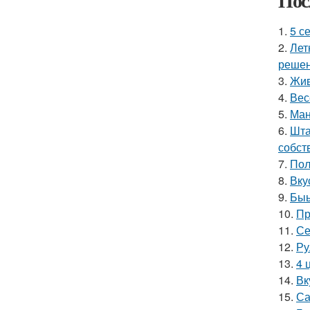
Пос
1.
5 с
2.
Лет
решен
3.
Жив
4.
Вес
5.
Ман
6.
Шта
собст
7.
Пол
8.
Вку
9.
Быы
10.
Пр
11.
Се
12.
Ру
13.
4 
14.
Вк
15.
Са