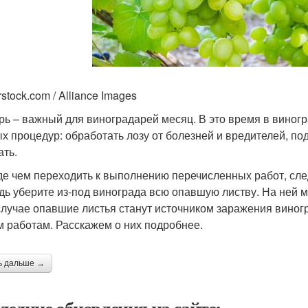
rstock.com / Alliance Images
рь – важный для виноградарей месяц. В это время в виног
х процедур: обработать лозу от болезней и вредителей, по
ать.
е чем переходить к выполнению перечисленных работ, след
дь уберите из-под винограда всю опавшую листву. На ней м
случае опавшие листья станут источником заражения виногр
м работам. Расскажем о них подробнее.
ь дальше →