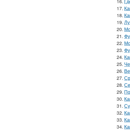
16.
Гд
17.
Ка
18.
Ка
19.
Лу
20.
Мо
21.
Фу
22.
Мо
23.
Фу
24.
Ка
25.
Че
26.
Ве
27.
Ср
28.
Се
29.
По
30.
Ка
31.
Су
32.
Ка
33.
Ка
34.
Ка