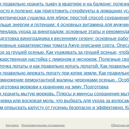
к правильно хранить тыкву в квартире и на балконе: полез
осто и полезно: как приготовить сухофрукты в домашних у
ектрическая сушилка для яблок: простой способ сохранени
льше энергии и потенции: 4 основных витамина для мужчи
лендарь ухода за виноградом: основные этапы и рекоменд
дготовка виноградника к весеннему сезону: основные раб
новные характеристики томата Ажур описание сорта. Опи
од за грушей осенью. Как ухаживать за грушей осенью, чтоб
карственная настойка с лимоном и чесноком. Полезные св
точка лопаты и как правильно копать лопатой. Как правильн
к правильно держать лопату при копке земли. Как правильн
змножение ремонтантной малины черенками осенью.. Особ
дготовка моркови к хранению на зиму. Подготовка
к хранить мытую морковь. Плюсы и минусы сохранения мыт
невка или восковая моль: что выбрать для ухода за волоса
м опрыскать капусту от гусениц безопасно и эффективно. Ка
Контакты
Пользовательское соглашение
Обратная св