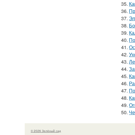
35.
Ка
36.
Пр
37.
Эл
38.
Бо
39.
Ка
40.
По
41.
Ос
42.
Ух
43.
Ле
44.
За
45.
Ка
46.
Ра
47.
По
48.
Ка
49.
Ог
50.
Че
© 2026 Зелёный сад