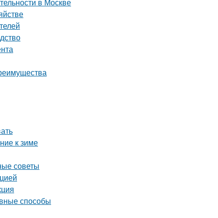
тельности в Москве
яйстве
телей
одство
ента
преимущества
вать
ние к зиме
ные советы
кцией
кция
ивные способы