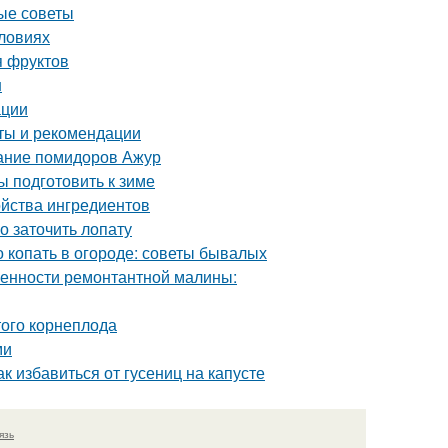
ные советы
словиях
я фруктов
н
ации
оты и рекомендации
сание помидоров Ажур
ы подготовить к зиме
ойства ингредиентов
о заточить лопату
о копать в огороде: советы бывалых
енности ремонтантной малины:
ого корнеплода
ми
к избавиться от гусениц на капусте
язь