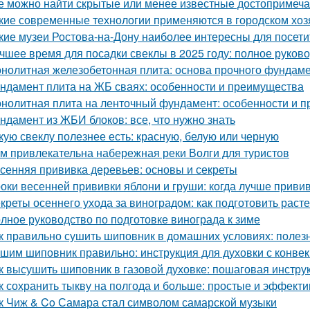
е можно найти скрытые или менее известные достопримеча
кие современные технологии применяются в городском хоз
кие музеи Ростова-на-Дону наиболее интересны для посети
чшее время для посадки свеклы в 2025 году: полное руков
нолитная железобетонная плита: основа прочного фундам
ндамент плита на ЖБ сваях: особенности и преимущества
нолитная плита на ленточный фундамент: особенности и 
ндамент из ЖБИ блоков: все, что нужно знать
кую свеклу полезнее есть: красную, белую или черную
м привлекательна набережная реки Волги для туристов
сенняя прививка деревьев: основы и секреты
оки весенней прививки яблони и груши: когда лучше приви
креты осеннего ухода за виноградом: как подготовить расте
лное руководство по подготовке винограда к зиме
к правильно сушить шиповник в домашних условиях: полез
шим шиповник правильно: инструкция для духовки с конве
к высушить шиповник в газовой духовке: пошаговая инстру
к сохранить тыкву на полгода и больше: простые и эффект
к Чиж & Co Самара стал символом самарской музыки