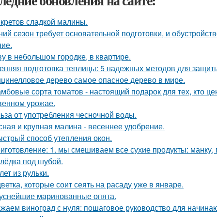
ледние обновления на сайте:
екретов сладкой малины.
ний сезон требует основательной подготовки, и обустройств
ие.
у в небольшом городке, в квартире.
енняя подготовка теплицы: 5 надежных методов для защит
цинелловое дерево самое опасное дерево в мире.
мбовые сорта томатов - настоящий подарок для тех, кто цен
венном урожае.
ьза от употребления чесночной воды.
сная и крупная малина - весеннее удобрение.
стрый способ утепления окон.
иготовление: 1. мы смешиваем все сухие продукты: манку, м
лёдка под шубой.
лет из рульки.
цветка, которые соит сеять на расаду уже в январе.
уснейшие маринованные опята.
жаем виноград с нуля: пошаговое руководство для начин