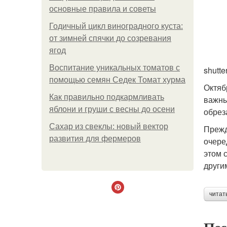
основные правила и советы
Годичный цикл виноградного куста:
от зимней спячки до созревания
ягод
Воспитание уникальных томатов с
shutte
помощью семян Седек Томат хурма
Октяб
Как правильно подкармливать
важны
яблони и груши с весны до осени
обрез
Сахар из свеклы: новый вектор
Прежд
развития для фермеров
очере
этом 
други
читат