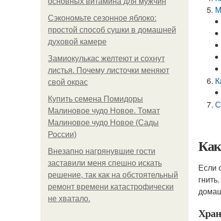
основных витамина для мужчин
М
Сэкономьте сезонное яблоко:
простой способ сушки в домашней
духовой камере
Замиокулькас желтеют и сохнут
листья. Почему листочки меняют
К
свой окрас
Купить семена Помидоры
С
Малиновое чудо Новое. Томат
Малиновое чудо Новое (Сады
России)
Как
Внезапно нагрянувшие гости
заставили меня спешно искать
Если 
решение, так как на обстоятельный
гнить
ремонт времени катастрофически
домаш
не хватало.
Хран