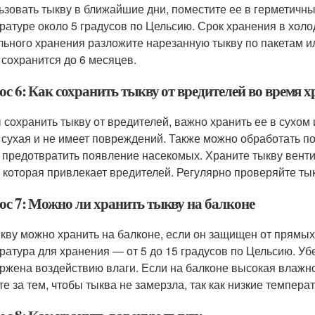
ьзовать тыкву в ближайшие дни, поместите ее в герметичны
ратуре около 5 градусов по Цельсию. Срок хранения в холо
льного хранения разложите нарезанную тыкву по пакетам и
 сохранится до 6 месяцев.
с 6: Как сохранить тыкву от вредителей во время 
 сохранить тыкву от вредителей, важно хранить ее в сухом 
 сухая и не имеет повреждений. Также можно обработать п
 предотвратить появление насекомых. Храните тыкву вент
, которая привлекает вредителей. Регулярно проверяйте ты
ос 7: Можно ли хранить тыкву на балконе
ыкву можно хранить на балконе, если он защищен от прямы
ратура для хранения — от 5 до 15 градусов по Цельсию. Убе
ржена воздействию влаги. Если на балконе высокая влажно
те за тем, чтобы тыква не замерзла, так как низкие темпера