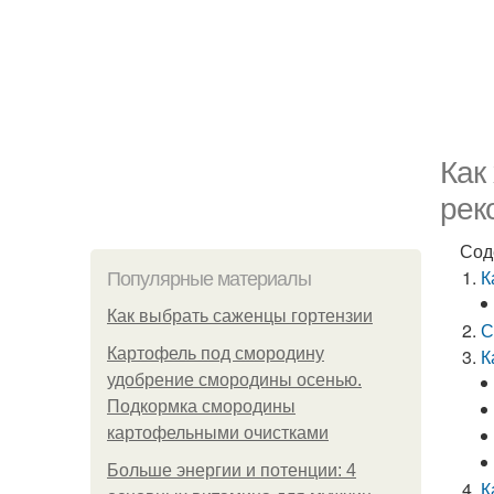
Как
рек
Сод
К
Популярные материалы
Как выбрать саженцы гортензии
С
Картофель под смородину
К
удобрение смородины осенью.
Подкормка смородины
картофельными очистками
Больше энергии и потенции: 4
К