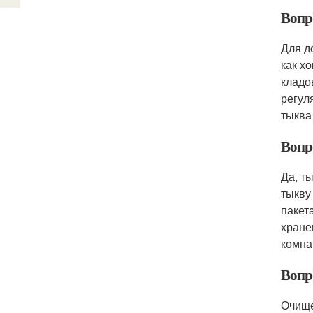
Вопр
Для д
как х
кладо
регул
тыква
Вопр
Да, т
тыкву
пакет
хране
комна
Вопр
Очище