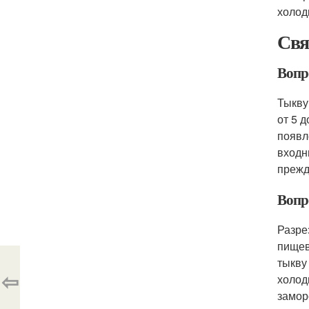
холод
Свя
Вопр
Тыкву
от 5 
появл
входн
прежд
Вопр
Разре
пищев
тыкву
⇦
холод
замор