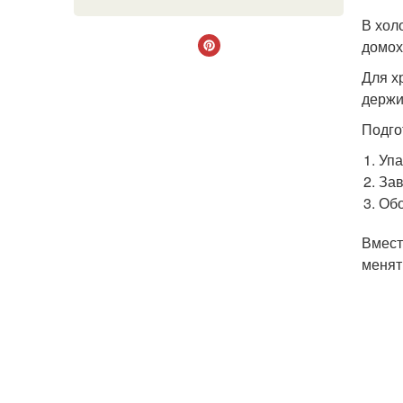
В хол
домох
Для х
держи
Подго
Упа
Зав
Обо
Вмест
менят