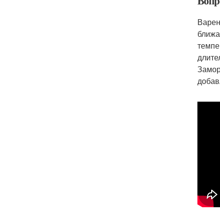
Вопр
Варен
ближа
темпе
длите
Замор
добав