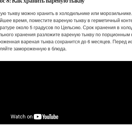
ос 8: Как хранить вареную тыкву
ую тыкву можно хранить в холодильнике или морозильнике.
йшее время, поместите вареную тыкву в герметичный конте
ратуре около 5 градусов по Цельсию. Срок хранения в холо
льного хранения разложите вареную тыкву по порционным к
оженная вареная тыква сохранится до 6 месяцев. Перед и
ляйте замороженную в блюда.