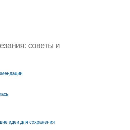
езания: советы и
комендации
лась
чшие идеи для сохранения