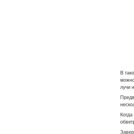
В так
можно
лучи 
Предв
неско
Когда
обвет
Завер