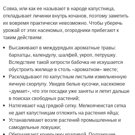
Совка, или как ее называют в народе капустница,
откладывает личинки внутрь кочанов, поэтому заметить
их вовремя практически невозможно. Чтобы уберечь
урожай от этих насекомых, огородники прибегают к
таким действиям:
Высаживают в междурядьях ароматные травы:
бархатцы, календулу, шалфей, укроп, петрушку.
Вследствие такой хитрости бабочка не искушается
обустроить жилище в столь «ароматном» месте;
Раскладывают по капустным листьям измельченную
яичную скорлупу. Увидев белые кусочки, насекомое
«думает», что эти посадки уже заняты и летит дальше
в поисках свободных растений;
Натягивают над грядкой сетку. Мелкоячеистая сетка
не дает капустницам отложить на растения яйца;
Устанавливают возле растений промышленные и
самодельные ловушки;
Обкручивают кочерыжку крапивой. Ползающие