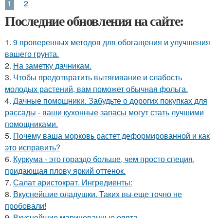
1
2
Последние обновления на сайте:
1.
9 проверенных методов для обогащения и улучшения
вашего грунта.
2.
На заметку дачникам.
3.
Чтобы предотвратить вытягивание и слабость
молодых растений, вам поможет обычная фольга.
4.
Дачные помощники. Забудьте о дорогих покупках для
рассады - ваши кухонные запасы могут стать лучшими
помощниками.
5.
Почему ваша морковь растет деформированной и как
это исправить?
6.
Куркума - это гораздо больше, чем просто специя,
придающая плову яркий оттенок.
7.
Салат аристократ. Ингредиенты:
8.
Вкуснейшие оладушки. Таких вы еще точно не
пробовали!
9.
Вкуснейшие маринованные опята.