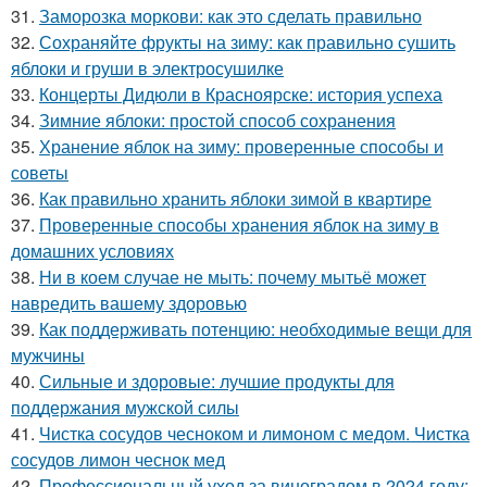
31.
Заморозка моркови: как это сделать правильно
32.
Сохраняйте фрукты на зиму: как правильно сушить
яблоки и груши в электросушилке
33.
Концерты Дидюли в Красноярске: история успеха
34.
Зимние яблоки: простой способ сохранения
35.
Хранение яблок на зиму: проверенные способы и
советы
36.
Как правильно хранить яблоки зимой в квартире
37.
Проверенные способы хранения яблок на зиму в
домашних условиях
38.
Ни в коем случае не мыть: почему мытьё может
навредить вашему здоровью
39.
Как поддерживать потенцию: необходимые вещи для
мужчины
40.
Сильные и здоровые: лучшие продукты для
поддержания мужской силы
41.
Чистка сосудов чесноком и лимоном с медом. Чистка
сосудов лимон чеснок мед
42.
Профессиональный уход за виноградом в 2024 году: