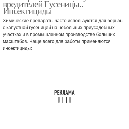
вредителей Гусеницы..
Инсектициды
Химические препараты часто используются для борьбы
с капустной гусеницей на небольших приусадебных
Черви на капусте
Цветная капуста
участках и в промышленном производстве больших
масштабов. Чаще всего для работы применяются
инсектициды:
Капуста от гусениц
Средства от гусениц
Капусты в открытый
Горчица от гусениц
грунт
Капуста от вредителей
Избавление от гусениц