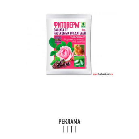
Средство от гусениц
Фитовермы от гусениц
Уксус от гусениц
Гусеница на капусте
Марганцовка от гусениц
Капусты от гусениц
Слизни на капусте
Зеленая гусеница