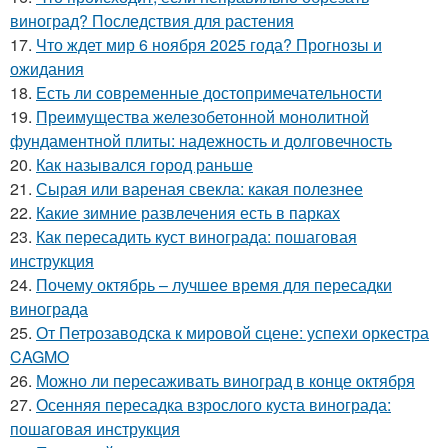
виноград? Последствия для растения
17.
Что ждет мир 6 ноября 2025 года? Прогнозы и
ожидания
18.
Есть ли современные достопримечательности
19.
Преимущества железобетонной монолитной
фундаментной плиты: надежность и долговечность
20.
Как назывался город раньше
21.
Сырая или вареная свекла: какая полезнее
22.
Какие зимние развлечения есть в парках
23.
Как пересадить куст винограда: пошаговая
инструкция
24.
Почему октябрь – лучшее время для пересадки
винограда
25.
От Петрозаводска к мировой сцене: успехи оркестра
CAGMO
26.
Можно ли пересаживать виноград в конце октября
27.
Осенняя пересадка взрослого куста винограда:
пошаговая инструкция