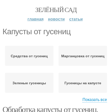
ЗЕЛЁНЫЙ САД
главная
новости
статьи
Капусты от гусениц
Средства от гусениц
Марганцовка от гусениц
Зеленые гусеницы
Гусеницы на капусте
Показать все
Обработка капусты от гусениц.
Средство от гусениц
Сода от гусениц