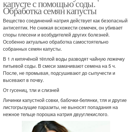
капусте с помощью соды.
Обработка семян капусты
Вещество соединений натрия действует как безопасный
антисептик. Не снижая всхожести семечек, он убивает
споры плесени и возбудителей других болезней.
Особенно актуально обработка самостоятельно
собранных семян капусты.
В 1 л кипячёной тёплой воды разводят чайную ложечку
питьевой соды. В смеси замачивают семена на 5 ч.
После, не промывая, подсушивают до сыпучести и
высевают в почву.
От гусениц, тли и слизней
Личинки капустной совки, бабочки-белянки, тля и другие
листогрызущие паразиты, не выносят попадания на
нежное тельце порошка натрия двууглекислого.