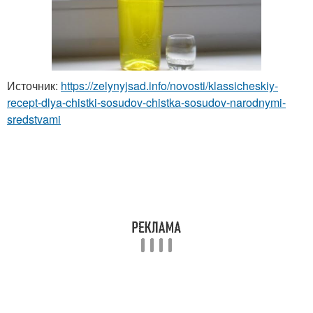
Источник:
https://zelynyjsad.info/novosti/klassicheskiy-
recept-dlya-chistki-sosudov-chistka-sosudov-narodnymi-
sredstvami