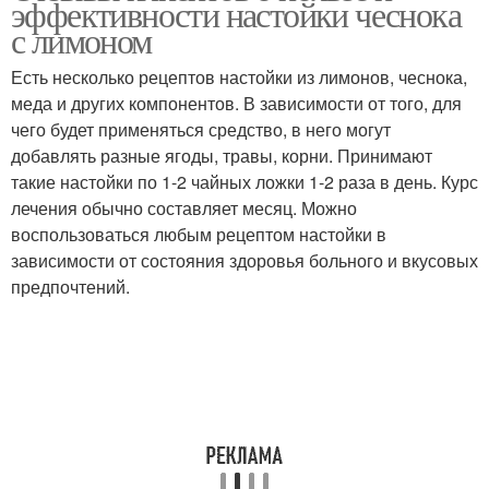
эффективности настойки чеснока
с лимоном
Есть несколько рецептов настойки из лимонов, чеснока,
меда и других компонентов. В зависимости от того, для
Лимон с мёдом
Чеснок для иммунитета
чего будет применяться средство, в него могут
добавлять разные ягоды, травы, корни. Принимают
такие настойки по 1-2 чайных ложки 1-2 раза в день. Курс
лечения обычно составляет месяц. Можно
Чеснок через мясорубку
Лимон от тромбов
воспользоваться любым рецептом настойки в
зависимости от состояния здоровья больного и вкусовых
предпочтений.
Лимон в домашних
Лимон от холестерина
условиях
Смесь с лимоном
Настойки с чесноком