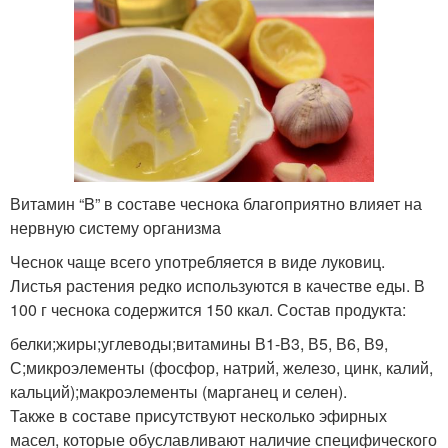
Витамин “B” в составе чеснока благоприятно влияет на
нервную систему организма
Чеснок чаще всего употребляется в виде луковиц.
Листья растения редко используются в качестве еды. В
100 г чеснока содержится 150 ккал. Состав продукта:
белки;жиры;углеводы;витамины В1-В3, В5, В6, В9,
С;микроэлементы (фосфор, натрий, железо, цинк, калий,
кальций);макроэлементы (марганец и селен).
Также в составе присутствуют несколько эфирных
масел, которые обуславливают наличие специфического