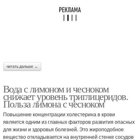
Чеснок от давления
Лимон для сердца
Лимон по рецепту
Напиток из лимона
читать дальше →
Лимон от высокого
Вода с лимоном и чесноком
Чеснок для очистки
давления
снижает уровень триглицеридов.
Польза лимона с чесноком
Повышение концентрации холестерина в крови
является одним из главных факторов развития опасных
для жизни и здоровья болезней. Это жироподобное
вещество откладывается на внутренней стенке сосудов