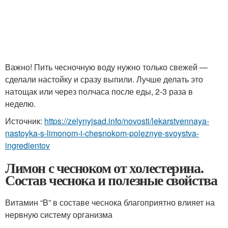
Важно! Пить чесночную воду нужно только свежей —
сделали настойку и сразу выпили. Лучше делать это
натощак или через полчаса после еды, 2-3 раза в
неделю.
Источник:
https://zelynyjsad.info/novosti/lekarstvennaya-
nastoyka-s-limonom-i-chesnokom-poleznye-svoystva-
ingredientov
Лимон с чесноком от холестерина.
Состав чеснока и полезные свойства
Витамин “B” в составе чеснока благоприятно влияет на
нервную систему организма