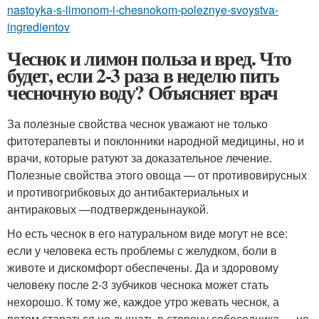
nastoyka-s-limonom-i-chesnokom-poleznye-svoystva-
ingredientov
Чеснок и лимон польза и вред. Что
будет, если 2-3 раза в неделю пить
чесночную воду? Объясняет врач
За полезные свойства чеснок уважают не только
фитотерапевты и поклонники народной медицины, но и
врачи, которые ратуют за доказательное лечение.
Полезные свойства этого овоща — от противовирусных
и противогрибковых до антибактериальных и
антираковых —подтвержденынаукой.
Но есть чеснок в его натуральном виде могут не все:
если у человека есть проблемы с желудком, боли в
животе и дискомфорт обеспечены. Да и здоровому
человеку после 2-3 зубчиков чеснока может стать
нехорошо. К тому же, каждое утро жевать чеснок, а
потом стараться не дышать в сторону собеседника — не