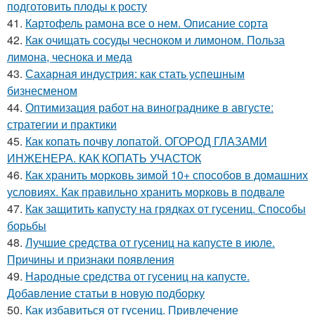
подготовить плоды к росту
41.
Картофель рамона все о нем. Описание сорта
42.
Как очищать сосуды чесноком и лимоном. Польза
лимона, чеснока и меда
43.
Сахарная индустрия: как стать успешным
бизнесменом
44.
Оптимизация работ на винограднике в августе:
стратегии и практики
45.
Как копать почву лопатой. ОГОРОД ГЛАЗАМИ
ИНЖЕНЕРА. КАК КОПАТЬ УЧАСТОК
46.
Как хранить морковь зимой 10+ способов в домашних
условиях. Как правильно хранить морковь в подвале
47.
Как защитить капусту на грядках от гусениц. Способы
борьбы
48.
Лучшие средства от гусениц на капусте в июле.
Причины и признаки появления
49.
Народные средства от гусениц на капусте.
Добавление статьи в новую подборку
50.
Как избавиться от гусениц. Привлечение