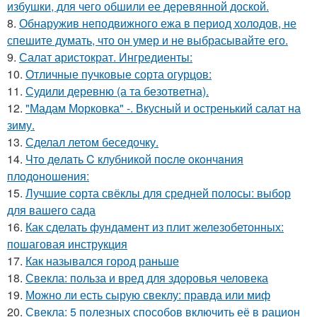
избушки, для чего обшили ее деревянной доской.
8.
Обнаружив неподвижного ежа в период холодов, не
спешите думать, что он умер и не выбрасывайте его.
9.
Салат аристократ. Ингредиенты:
10.
Отличные пучковые сорта огурцов:
11.
Судили деревню (а та безответна).
12.
"Мадам Морковка" -. Вкусный и остренький салат на
зиму.
13.
Сделал летом беседочку.
14.
Чтo дeлaть C клубникoй пocлe oкoнчaния
плoдoнoшeния:
15.
Лучшие сорта свёклы для средней полосы: выбор
для вашего сада
16.
Как сделать фундамент из плит железобетонных:
пошаговая инструкция
17.
Как назывался город раньше
18.
Свекла: польза и вред для здоровья человека
19.
Можно ли есть сырую свеклу: правда или миф
20.
Свекла: 5 полезных способов включить её в рацион