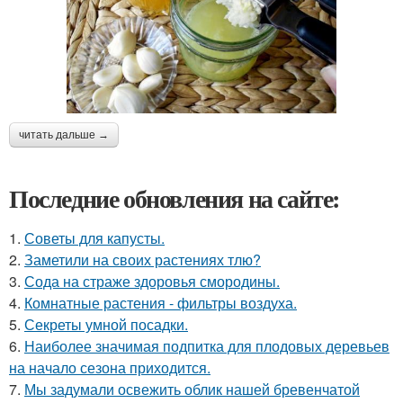
читать дальше →
Последние обновления на сайте:
1.
Советы для капусты.
2.
Заметили на своих растениях тлю?
3.
Сода на страже здоровья смородины.
4.
Комнатные растения - фильтры воздуха.
5.
Секреты умной посадки.
6.
Наиболее значимая подпитка для плодовых деревьев
на начало сезона приходится.
7.
Мы задумали освежить облик нашей бревенчатой