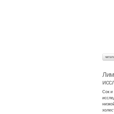
читат
Лимо
исс
Сок и
иссле
низко
холес