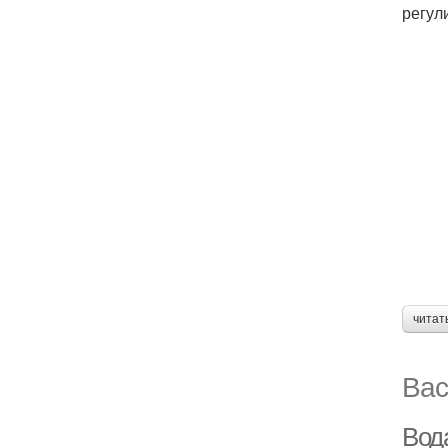
регул
читат
Вас
Вод