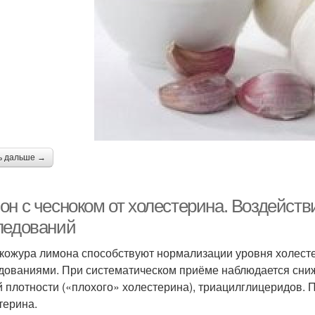
ь дальше →
н с чесноком от холестерина. Воздействи
ледований
 кожура лимона способствуют нормализации уровня холесте
дованиями. При систематическом приёме наблюдается сниж
й плотности («плохого» холестерина), триацилглицеридов.
терина.