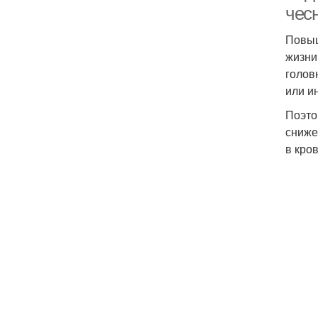
чес
Повыш
жизни
голов
или и
Поэто
сниже
в кро