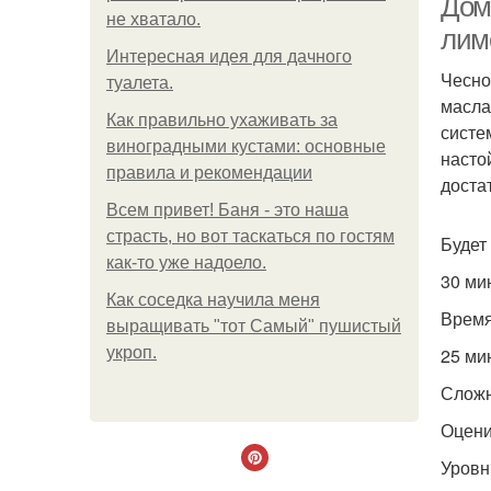
Дом
не хватало.
лим
Интересная идея для дачного
Чесно
туалета.
масла
Как правильно ухаживать за
систе
виноградными кустами: основные
насто
правила и рекомендации
достат
Всем привет! Баня - это наша
страсть, но вот таскаться по гостям
Будет
как-то уже надоело.
30 ми
Как соседка научила меня
Время
выращивать "тот Самый" пушистый
укроп.
25 ми
Сложн
Оцени
Уровн