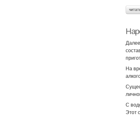
читат
Нар
Далее
соста
приго
На вр
алког
Сущес
лично
С вод
Этот 