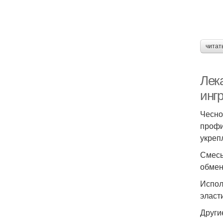
читат
Лек
инг
Чесно
профи
укреп
Смесь
обмен
Испол
эласт
Други