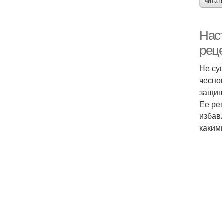
читат
Наст
реце
Не су
чесно
защищ
Ее ре
избав
каким