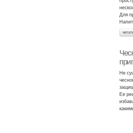
прост
неско
Для п
Напит
читат
Чесн
приг
Не су
чесно
защищ
Ее ре
избав
каким