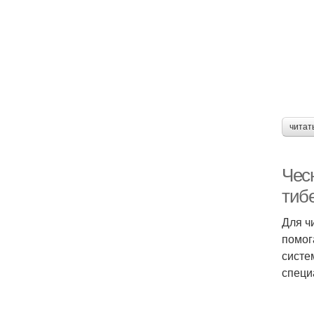
читат
Чес
тиб
Для ч
помог
систе
специ