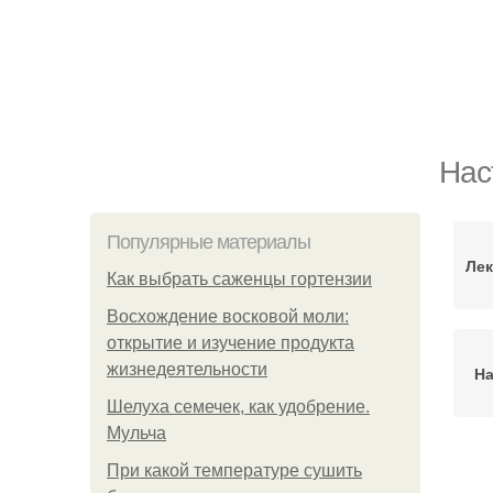
Нас
Популярные материалы
Лек
Как выбрать саженцы гортензии
Восхождение восковой моли:
открытие и изучение продукта
жизнедеятельности
На
Шелуха семечек, как удобрение.
Мульча
При какой температуре сушить
Н