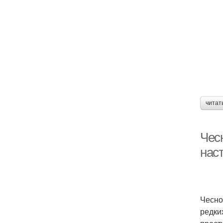
Ч
читат
Чес
наст
Чесно
редки