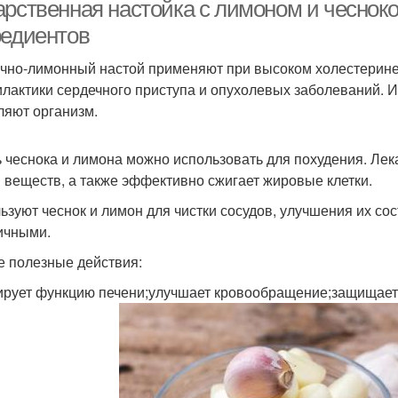
арственная настойка с лимоном и чеснок
редиентов
чно-лимонный настой применяют при высоком холестерине
есночные настойки
Настойки на спирте
Чес
лактики сердечного приступа и опухолевых заболеваний. 
ляют организм.
 чеснока и лимона можно использовать для похудения. Лек
Водка с чесноком
Чеснок для организма
Че
 веществ, а также эффективно сжигает жировые клетки.
ьзуют чеснок и лимон для чистки сосудов, улучшения их сос
ичными.
Чеснок на водке
Тибетская настойка
Ч
е полезные действия:
ирует функцию печени;улучшает кровообращение;защищает 
астойка на спирту
Чеснок через мясорубку
Сос