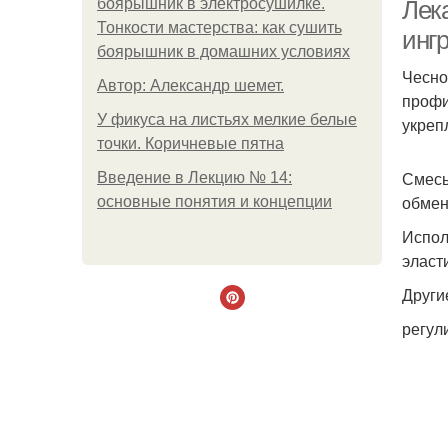
боярышник в электросушилке.
Лек
Тонкости мастерства: как сушить
инг
боярышник в домашних условиях
Чесно
Автор: Александр шемет.
Ч
профи
У фикуса на листьях мелкие белые
укреп
точки. Коричневые пятна
Смесь
Введение в Лекцию № 14:
обмен
основные понятия и концепции
Испол
эласт
Други
регул
Н