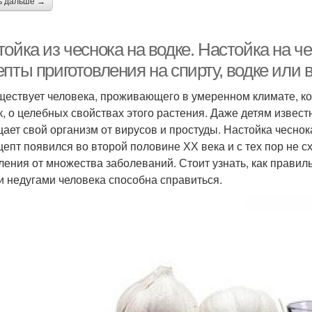
ь дальше →
ойка из чеснока на водке. Настойка на че
пты приготовления на спирту, водке или 
ществует человека, проживающего в умеренном климате, ко
к, о целебных свойствах этого растения. Даже детям извест
ает свой организм от вирусов и простуды. Настойка чесно
цепт появился во второй половине ХХ века и с тех пор не 
ления от множества заболеваний. Стоит узнать, как правиль
и недугами человека способна справиться.