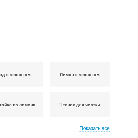
од с чесноком
Лимон с чесноком
тойка из лимона
Чеснок для чистки
Показать все
снок с лимоном
Настойки на чесноке