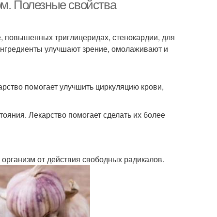
ом. Полезные свойства
, повышенных триглицеридах, стенокардии, для
ночная настойка
Настойка для очистки
Ингредиенты улучшают зрение, омолаживают и
арство помогает улучшить циркуляцию крови,
снок на спирту
Настойка на чесноке
тояния. Лекарство помогает сделать их более
еснок на воде
Медовая настойка
организм от действия свободных радикалов.
уды с настойкой
Чеснок от давления