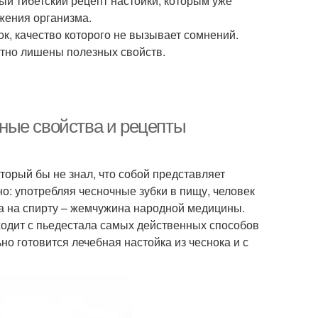
ый тибетский рецепт настойки, которым уже
жения организма.
к, качество которого не вызывает сомнений.
ютно лишены полезных свойств.
езные свойства и рецепты
торый бы не знал, что собой представляет
но: употребляя чесночные зубки в пищу, человек
ка на спирту – жемчужина народной медицины.
сходит с пьедестала самых действенных способов
но готовится лечебная настойка из чеснока и с