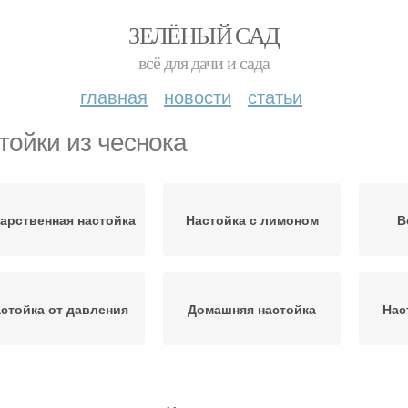
ЗЕЛЁНЫЙ САД
всё для дачи и сада
главная
новости
статьи
тойки из чеснока
арственная настойка
Настойка с лимоном
В
стойка от давления
Домашняя настойка
Нас
астойки из лимона
Настойка из чеснока
Че