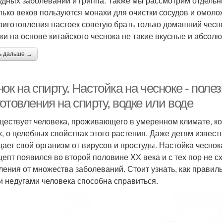
удных заболеваний и гриппа. Также мы рассмотрим отдельн
лько веков пользуются монахи для очистки сосудов и омоло
риготовления настоек советую брать только домашний чесно
ки на основе китайского чеснока не такие вкусные и абсол
ь дальше →
ок на спирту. Настойка на чесноке - пол
отовления на спирту, водке или воде
ществует человека, проживающего в умеренном климате, ко
к, о целебных свойствах этого растения. Даже детям извест
ает свой организм от вирусов и простуды. Настойка чесно
цепт появился во второй половине ХХ века и с тех пор не 
ления от множества заболеваний. Стоит узнать, как правиль
и недугами человека способна справиться.