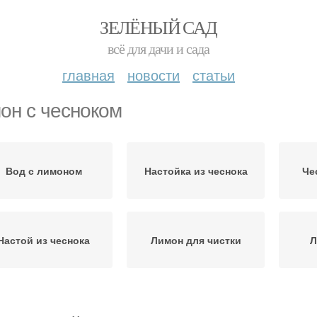
ЗЕЛЁНЫЙ САД
всё для дачи и сада
главная
новости
статьи
он с чесноком
Вод с лимоном
Настойка из чеснока
Че
Настой из чеснока
Лимон для чистки
Л
нок через мясорубку
Лимон от тромбов
Лимо