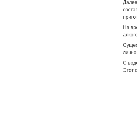
Далее
соста
приго
На вр
алког
Сущес
лично
С вод
Этот 