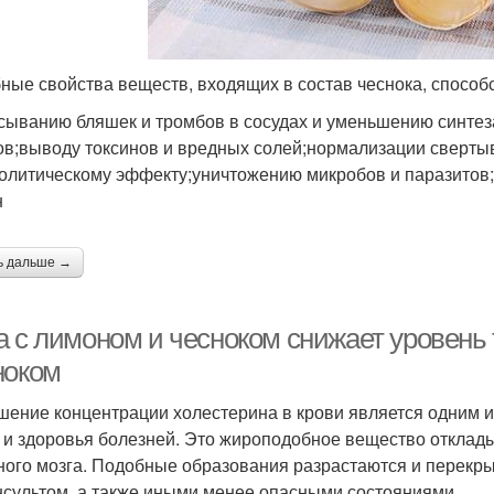
ные свойства веществ, входящих в состав чеснока, способ
сыванию бляшек и тромбов в сосудах и уменьшению синте
ов;выводу токсинов и вредных солей;нормализации сверты
олитическому эффекту;уничтожению микробов и паразитов;
н
ь дальше →
а с лимоном и чесноком снижает уровень
ноком
ение концентрации холестерина в крови является одним и
 и здоровья болезней. Это жироподобное вещество отклады
ного мозга. Подобные образования разрастаются и перекры
нсультом, а также иными менее опасными состояниями.