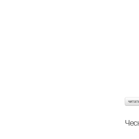
читат
Чес