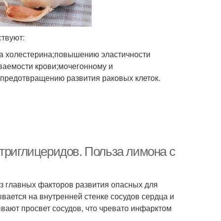
ствуют:
за холестерина;повышению эластичности
ваемости крови;мочегонному и
предотвращению развития раковых клеток.
 триглицеридов. Польза лимона с
з главных факторов развития опасных для
вается на внутренней стенке сосудов сердца и
вают просвет сосудов, что чревато инфарктом