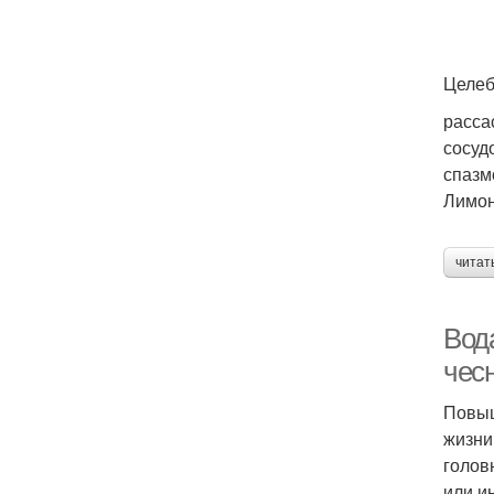
Целеб
расса
сосуд
спазм
Лимо
читат
Вод
чес
Повыш
жизни
голов
или и