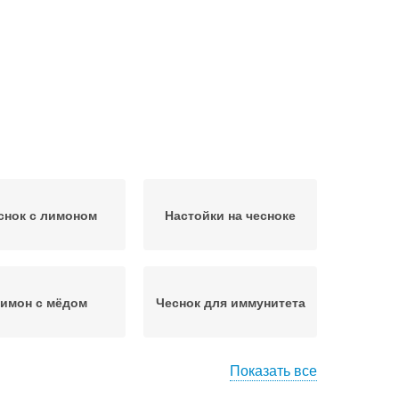
снок с лимоном
Настойки на чесноке
имон с мёдом
Чеснок для иммунитета
Показать все
Лимон в домашних
н от холестерина