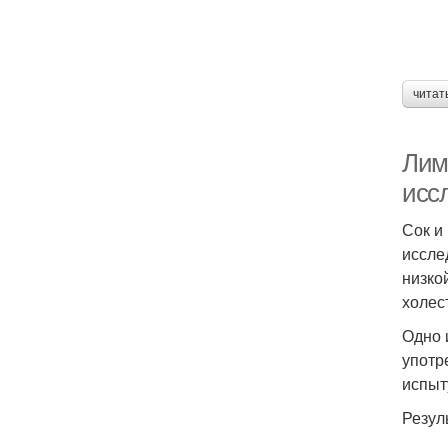
читат
Лимо
исс
Сок и
иссле
низко
холес
Одно 
употр
испыт
Резул