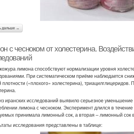
ь дальше →
н с чесноком от холестерина. Воздействи
ледований
 кожура лимона способствуют нормализации уровня холесте
дованиями. При систематическом приёме наблюдается сниж
й плотности («плохого» холестерина), триацилглицеридов.
терина.
из иранских исследований выявило серьезное уменьшение
еблении лимона с чесноком. Эксперимент длился в течение 
уемых принимала лимонный сок, а вторая – лимонный сок в
ьтаты исследования представлены в таблице: