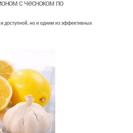
условиях
моном с чесноком по
 и доступной, но и одним из эффективных
тойка с лимоном
Настой из лимона
тойка из лимона
Чеснок для чистки
нок для очистки
Средство из лимона
еснок с медом