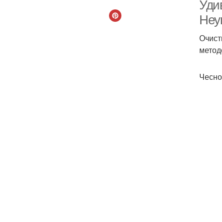
Уди
Неу
Очист
метод
Чесно
Н
Ч