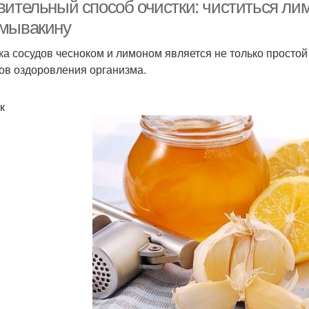
вительный способ очистки: чиститься ли
мывакину
ка сосудов чесноком и лимоном является не только простой
Смесь с лимоном
Настойки с чесноком
Нас
ов оздоровления организма.
к
Вод с чесноком
Лимон по утрам
Нас
астойки из лимона
Настойки из чеснока
Чес
еснок от давления
Лимон по рецепту
Ч