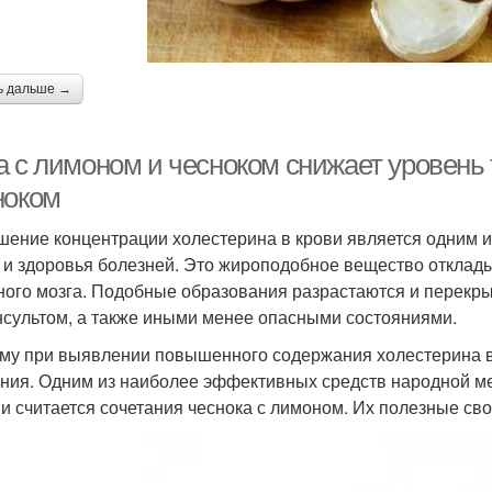
ь дальше →
а с лимоном и чесноком снижает уровень
ноком
ение концентрации холестерина в крови является одним и
 и здоровья болезней. Это жироподобное вещество отклады
ного мозга. Подобные образования разрастаются и перекры
нсультом, а также иными менее опасными состояниями.
му при выявлении повышенного содержания холестерина в
ния. Одним из наиболее эффективных средств народной м
ви считается сочетания чеснока с лимоном. Их полезные св