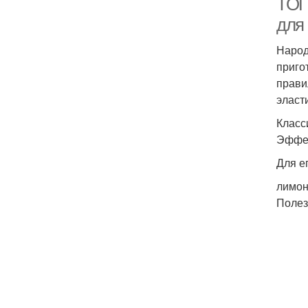
ТОП
для
Народ
приго
прави
эласт
Класс
Эффек
Для е
лимон
Полез