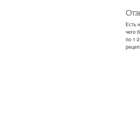
Отз
Есть 
чего 
по 1-
рецеп