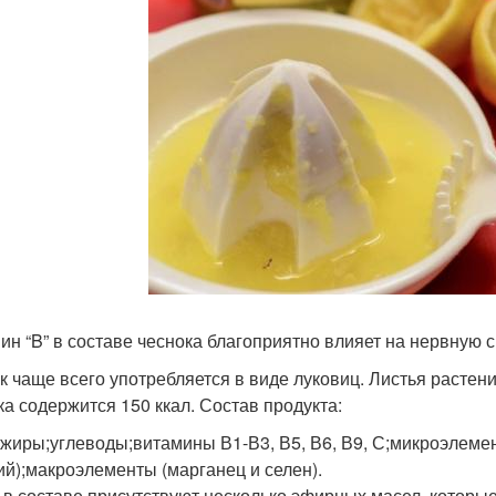
ин “B” в составе чеснока благоприятно влияет на нервную 
к чаще всего употребляется в виде луковиц. Листья растени
ка содержится 150 ккал. Состав продукта:
;жиры;углеводы;витамины В1-В3, В5, В6, В9, С;микроэлемен
ий);макроэлементы (марганец и селен).
 в составе присутствуют несколько эфирных масел, котор