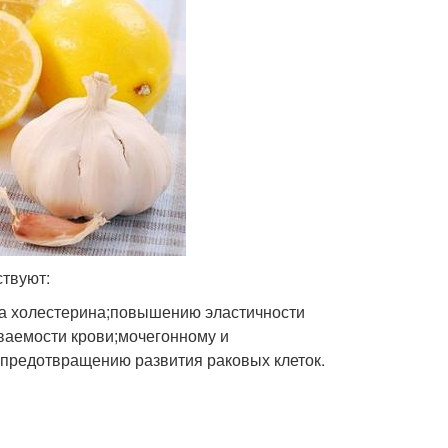
ствуют:
за холестерина;повышению эластичности
ваемости крови;мочегонному и
предотвращению развития раковых клеток.