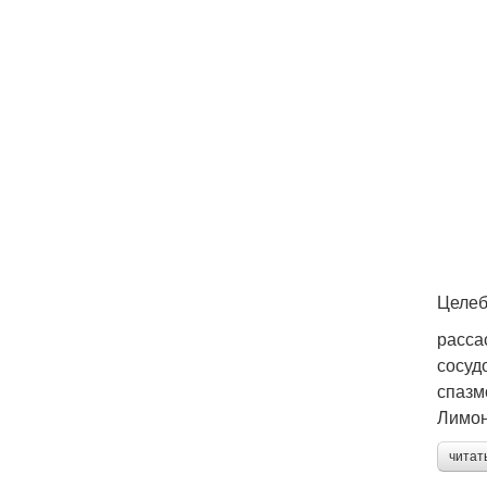
Целеб
расса
сосуд
спазм
Лимо
читат