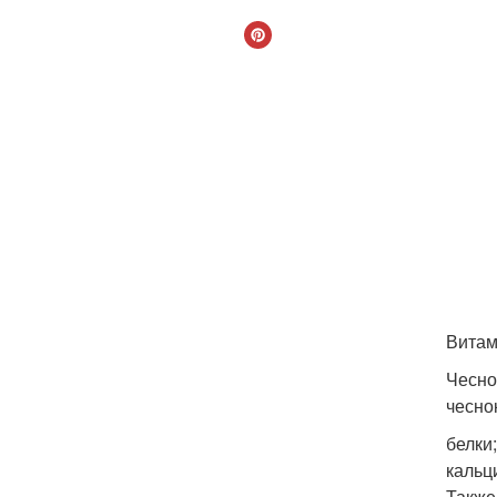
Витам
Чесно
чесно
белки
кальц
Также