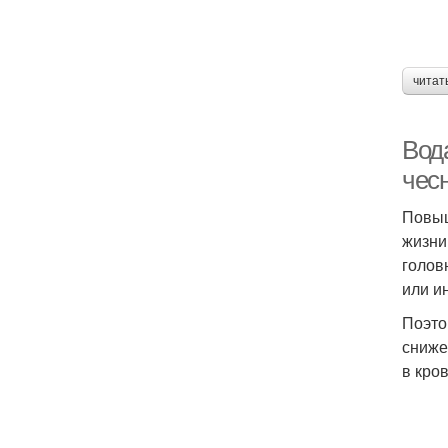
читат
Вод
чес
Повыш
жизни
голов
или и
Поэто
сниже
в кро