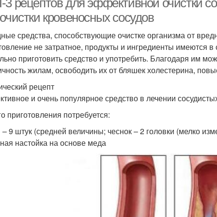
-3 рецептов для эффективной очистки с
 очистки кровеносных сосудов
ные средства, способствующие очистке организма от вред
товление не затратное, продукты и ингредиенты имеются в 
льно приготовить средство и употребить. Благодаря им можн
ичность жилам, освободить их от бляшек холестерина, повыс
ический рецепт
тивное и очень популярное средство в лечении сосудистых 
го приготовления потребуется:
 – 9 штук (средней величины; чеснок – 2 головки (мелко изм
ная настойка на основе меда