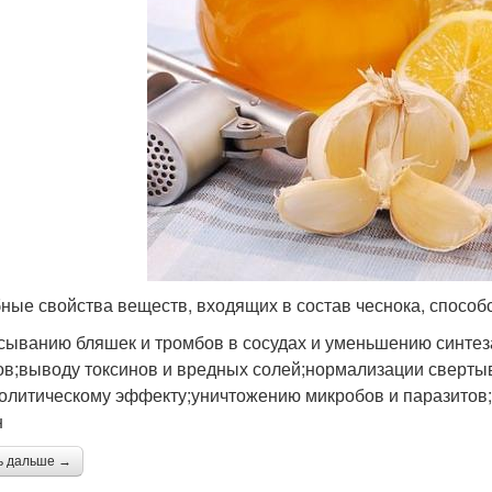
ные свойства веществ, входящих в состав чеснока, способ
сыванию бляшек и тромбов в сосудах и уменьшению синте
ов;выводу токсинов и вредных солей;нормализации сверты
олитическому эффекту;уничтожению микробов и паразитов;
н
ь дальше →