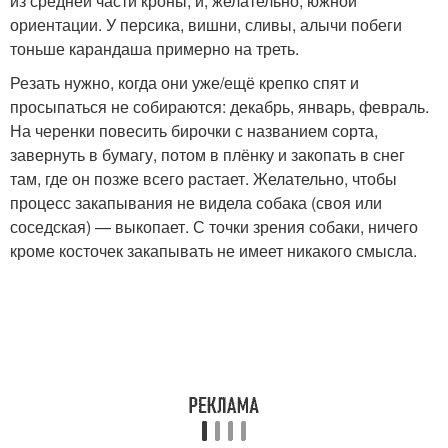
из средней части кроны, и, желательно, южной
ориентации. У персика, вишни, сливы, алычи побеги
тоньше карандаша примерно на треть.
Резать нужно, когда они уже/ещё крепко спят и
просыпаться не собираются: декабрь, январь, февраль.
На черенки повесить бирочки с названием сорта,
завернуть в бумагу, потом в плёнку и закопать в снег
там, где он позже всего растает. Желательно, чтобы
процесс закапывания не видела собака (своя или
соседская) — выкопает. С точки зрения собаки, ничего
кроме косточек закапывать не имеет никакого смысла.