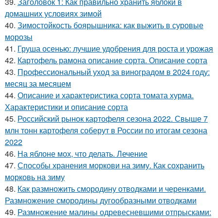
39.
Заголовок 1: Как правильно хранить яблоки в
домашних условиях зимой
40.
Зимостойкость боярышника: как выжить в суровые
морозы
41.
Груша осенью: лучшие удобрения для роста и урожая
42.
Картофель рамона описание сорта. Описание сорта
43.
Профессиональный уход за виноградом в 2024 году:
месяц за месяцем
44.
Описание и характеристика сорта томата хурма.
Характеристики и описание сорта
45.
Российский рынок картофеля сезона 2022. Свыше 7
млн тонн картофеля соберут в России по итогам сезона
2022
46.
На яблоне мох, что делать. Лечение
47.
Способы хранения моркови на зиму. Как сохранить
морковь на зиму
48.
Как размножить смородину отводками и черенками.
Размножение смородины дугообразными отводками
49.
Размножение малины одревесневшими отпрысками: