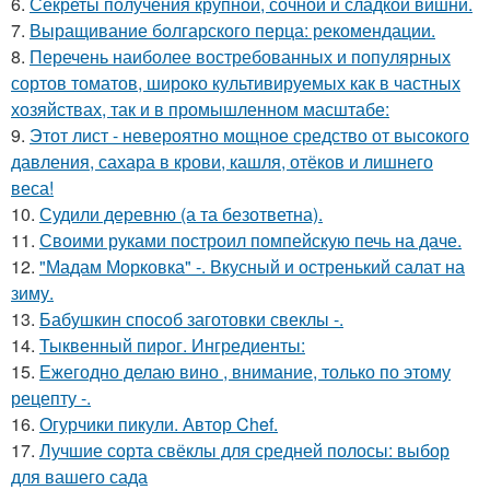
6.
Секреты получения крупной, сочной и сладкой вишни.
7.
Выращивание болгарского перца: рекомендации.
8.
Перечень наиболее востребованных и популярных
сортов томатов, широко культивируемых как в частных
хозяйствах, так и в промышленном масштабе:
9.
Этот лист - невероятно мощное средство от высокого
давления, сахара в крови, кашля, отёков и лишнего
веса!
10.
Судили деревню (а та безответна).
11.
Своими руками построил помпейскую печь на даче.
12.
"Мадам Морковка" -. Вкусный и остренький салат на
зиму.
13.
Бабушкин способ заготовки свеклы -.
14.
Тыквенный пирог. Ингредиенты:
15.
Ежегодно делаю вино , внимание, только по этому
рецепту -.
16.
Огурчики пикули. Автор Chef.
17.
Лучшие сорта свёклы для средней полосы: выбор
для вашего сада