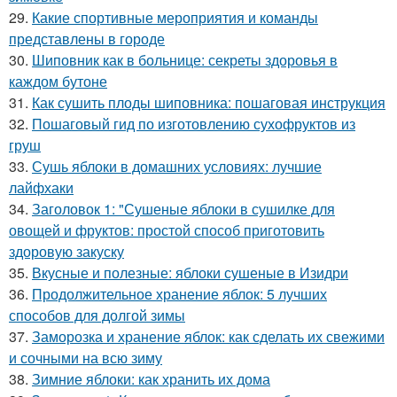
29.
Какие спортивные мероприятия и команды
представлены в городе
30.
Шиповник как в больнице: секреты здоровья в
каждом бутоне
31.
Как сушить плоды шиповника: пошаговая инструкция
32.
Пошаговый гид по изготовлению сухофруктов из
груш
33.
Сушь яблоки в домашних условиях: лучшие
лайфхаки
34.
Заголовок 1: "Сушеные яблоки в сушилке для
овощей и фруктов: простой способ приготовить
здоровую закуску
35.
Вкусные и полезные: яблоки сушеные в Изидри
36.
Продолжительное хранение яблок: 5 лучших
способов для долгой зимы
37.
Заморозка и хранение яблок: как сделать их свежими
и сочными на всю зиму
38.
Зимние яблоки: как хранить их дома