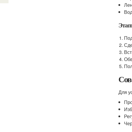
Лен
Вод
Этап
Под
Сде
Вст
Обв
Пол
Сов
Для у
Про
Изб
Рег
Чер