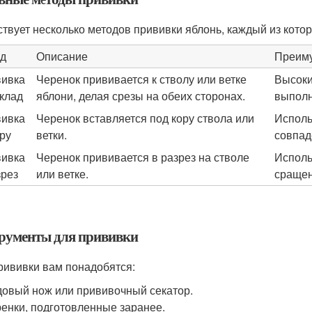
твует несколько методов прививки яблонь, каждый из кото
д
Описание
Преим
ивка
Черенок прививается к стволу или ветке
Высоки
клад
яблони, делая срезы на обеих сторонах.
выполн
ивка
Черенок вставляется под кору ствола или
Исполь
ору
ветки.
совпад
ивка
Черенок прививается в разрез на стволе
Исполь
зрез
или ветке.
сращен
рументы для прививки
рививки вам понадобятся:
овый нож или прививочный секатор.
енки, подготовленные заранее.