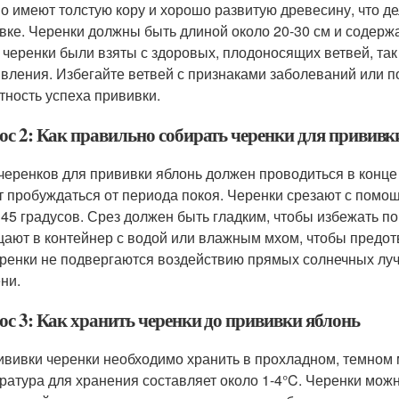
о имеют толстую кору и хорошо развитую древесину, что де
вке. Черенки должны быть длиной около 20-30 см и содержа
 черенки были взяты с здоровых, плодоносящих ветвей, так
вления. Избегайте ветвей с признаками заболеваний или по
тность успеха прививки.
ос 2: Как правильно собирать черенки для прививк
черенков для прививки яблонь должен проводиться в конце 
т пробуждаться от периода покоя. Черенки срезают с помощ
 45 градусов. Срез должен быть гладким, чтобы избежать п
ают в контейнер с водой или влажным мхом, чтобы предотв
еренки не подвергаются воздействию прямых солнечных луч
ни.
ос 3: Как хранить черенки до прививки яблонь
ививки черенки необходимо хранить в прохладном, темном
ратура для хранения составляет около 1-4°C. Черенки можн