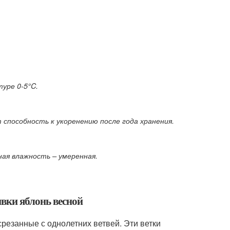
уре 0-5°C.
 способность к укоренению после года хранения.
ная влажность – умеренная.
ивки яблонь весной
срезанные с однолетних ветвей. Эти ветки