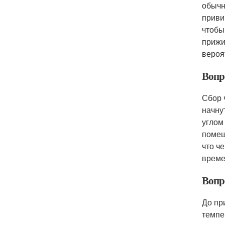
обычн
приви
чтобы
прижи
вероя
Вопр
Сбор 
начну
углом
помещ
что ч
време
Вопр
До пр
темпе