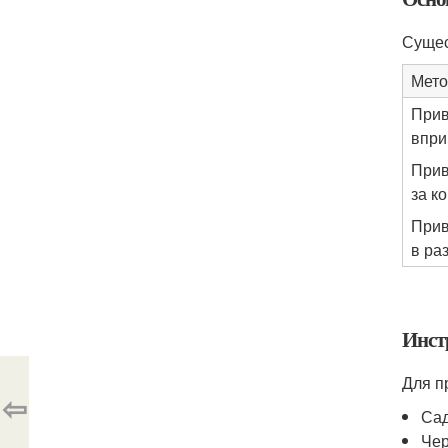
Сущес
Мето
Прив
впри
Прив
за к
Прив
в ра
Инст
Для п
⇦
Сад
Чер