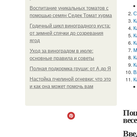
Воспитание уникальных томатов с
С
помощью семян Седек Томат хурма
К
Годичный цикл виноградного куста:
К
от зимней спячки до созревания
К
ягод
К
М
Уход за виноградом в июле:
К
основные правила и советы
К
Полная подкормка груши: от А до Я
В
К
Настойка пчелиной огневки: что это
и как она может помочь вам
Пош
вес
Вве