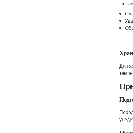
После
Сде
Уда
Обр
Хран
Для х
темпе
При
Подг
Перед
убеди
Осно