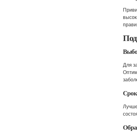
Приви
высок
прави
Под
Выбо
Для з
Оптим
забол
Срок
Лучше
состо
Обра