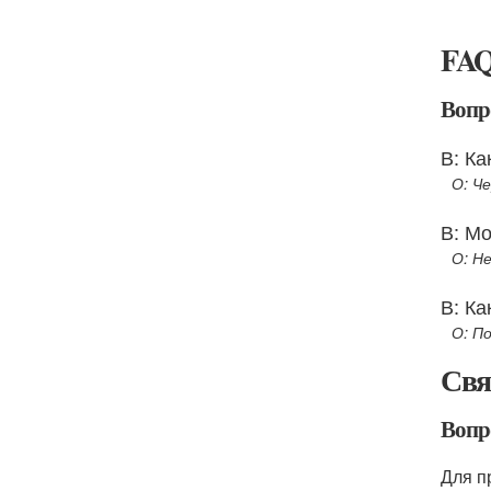
FA
Вопр
В: Ка
О: Ч
В: Мо
О: Н
В: Ка
О: П
Свя
Вопр
Для п