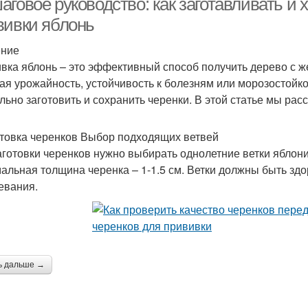
говое руководство: как заготавливать и 
вивки яблонь
ение
вка яблонь – это эффективный способ получить дерево с ж
ая урожайность, устойчивость к болезням или морозостойк
льно заготовить и сохранить черенки. В этой статье мы расс
товка черенков Выбор подходящих ветвей
аготовки черенков нужно выбирать однолетние ветки яблони
альная толщина черенка – 1-1.5 см. Ветки должны быть зд
евания.
ь дальше →