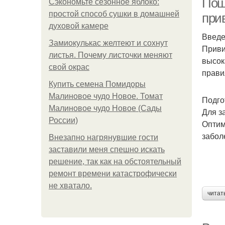
Поша
Сэкономьте сезонное яблоко:
простой способ сушки в домашней
при
духовой камере
Введ
Замиокулькас желтеют и сохнут
Приви
листья. Почему листочки меняют
высок
свой окрас
прави
Купить семена Помидоры
Малиновое чудо Новое. Томат
Подго
Малиновое чудо Новое (Сады
Для з
России)
Оптим
забол
Внезапно нагрянувшие гости
заставили меня спешно искать
решение, так как на обстоятельный
ремонт времени катастрофически
не хватало.
читат