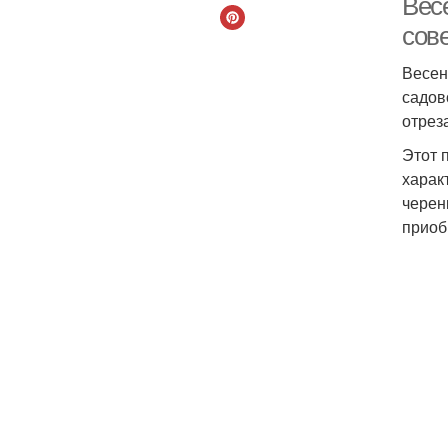
Вес
сов
Весен
садов
отрез
Этот 
харак
черен
приоб