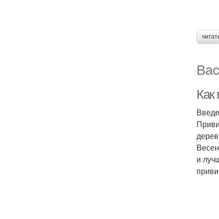
читат
Вас
Как
Введ
Приви
дерев
Весен
и луч
приви