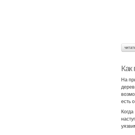
читат
Как
На пр
дерев
возмо
есть 
Когда
насту
уязви