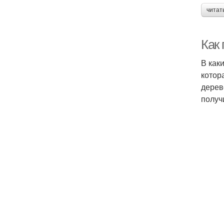
читат
Как
В как
котор
дерев
получ