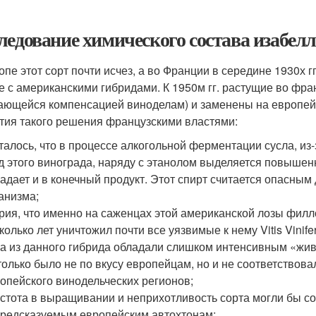
ледование химического состава изабелл
опе этот сорт почти исчез, а во Франции в середине 1930х 
е с американскими гибридами. К 1950м гг. растущие во фра
ающейся компенсацией виноделам) и заменены на европейски
тия такого решения французскими властями:
талось, что в процессе алкогольной ферментации сусла, и
д этого винограда, наряду с этанолом выделяется повышен
адает и в конечный продукт. Этот спирт считается опасным 
анизма;
рия, что именно на саженцах этой американской лозы филло
колько лет уничтожил почти все уязвимые к нему Vitis Vinife
а из данного гибрида обладали слишком интенсивным «жи
только было не по вкусу европейцам, но и не соответствова
опейского винодельческих регионов;
стота в выращивании и неприхотливость сорта могли бы с
редсказуемым европейским автохтонам;