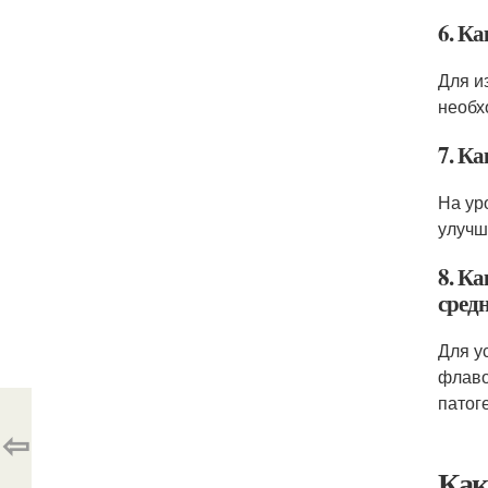
6. К
Для и
необх
7. К
На ур
улучш
8. Ка
средн
Для у
флаво
патог
⇦
Как