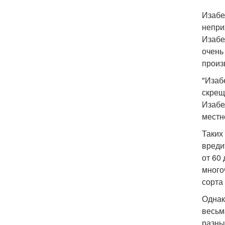
Изабе
непри
Изабе
очень
произ
"Изаб
скрещи
Изабе
местн
Таких
вреди
от 60
много
сорта
Однак
весьм
разны