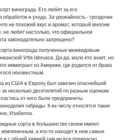
орт винограда. Его любят за его
з обработок и ухода. За урожайность - гроздочки
 что не похожий вкус и аромат, который многим
е, не любят настолько, что официальное
орта законодательно запрещено?
 сорта винограда полученные межвидовым
анской Vitis labrusca. Да-да, мало кто знает, но
это иммигрант из Америки, где родился от брака
егося неизвестным.
ека из США в Европу был завезен опаснейший
 за несколько десятилетий по разным оценкам
 спастись от него были предприняты
иноделия гибриды. К их числу относятся такие
нно, Изабелла.
ибридные сорта в большинстве своем имеют
 земляничным, а кто-то находит в нем самые
но и с общей химией там не все прекрасно.