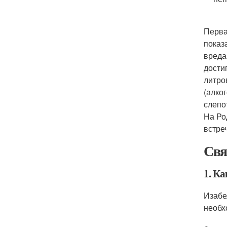
Перва
показ
вреда
дости
литро
(алко
слепо
На Ро
встре
Свя
1. Ка
Изабе
необх