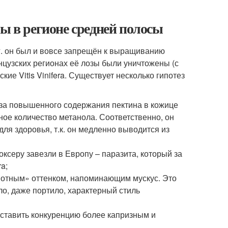
ы в регионе средней полосы
гг. он был и вовсе запрещён к выращиванию
нцузских регионах её лозы были уничтожены (с
е Vitis Vinifera. Существует несколько гипотез
з-за повышенного содержания пектина в кожице
ное количество метанола. Соответственно, он
для здоровья, т.к. он медленно выводится из
ксеру завезли в Европу – паразита, который за
ra;
вотным» оттенком, напоминающим мускус. Это
ло, даже портило, характерный стиль
оставить конкуренцию более капризным и