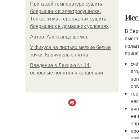
При какой температуре сушить
боярышник в электросушилке.
Исс
Тонкости мастерства: как сушить
боярышник в домашних условиях
В Евр
Автор: Александр шемет.
вмест
полаг
У фикуса на листьях мелкие белые
приня
точки. Коричневые пятна
счи
Введение в Лекцию № 14:
яго
основные понятия и концепции
поп
орг
тео
нес
вин
не 
евр
про
неп