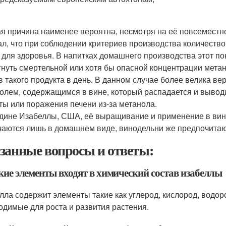
я причина наименее вероятна, несмотря на её повсеместно
ал, что при соблюдении критериев производства количество
 для здоровья. В напитках домашнего производства этот по
гнуть смертельной или хотя бы опасной концентрации метан
в такого продукта в день. В данном случае более велика в
голем, содержащимся в вине, который распадается и выводи
ты или поражения печени из-за метанола.
дине Изабеллы, США, её выращивание и применение в вино
чаются лишь в домашнем виде, винодельни же предпочитаю
занные вопросы и ответы:
кие элементы входят в химический состав изабеллы
лла содержит элементы такие как углерод, кислород, водор
одимые для роста и развития растения.