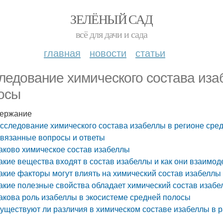
ЗЕЛЁНЫЙ САД
всё для дачи и сада
главная
новости
статьи
ледование химического состава иза
осы
ержание
сследование химического состава изабеллы в регионе сре
вязанные вопросы и ответы
аково химическое состав изабеллы
акие вещества входят в состав изабеллы и как они взаимо
акие факторы могут влиять на химический состав изабеллы
акие полезные свойства обладает химический состав изаб
акова роль изабеллы в экосистеме средней полосы
уществуют ли различия в химическом составе изабеллы в 