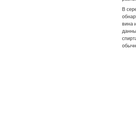
В сер
обнар
вина и
данны
спирта
обычн