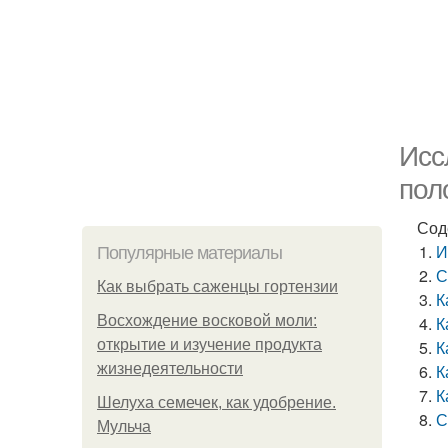
Исс
пол
Сод
И
Популярные материалы
С
Как выбрать саженцы гортензии
К
Восхождение восковой моли:
К
открытие и изучение продукта
К
жизнедеятельности
К
К
Шелуха семечек, как удобрение.
С
Мульча