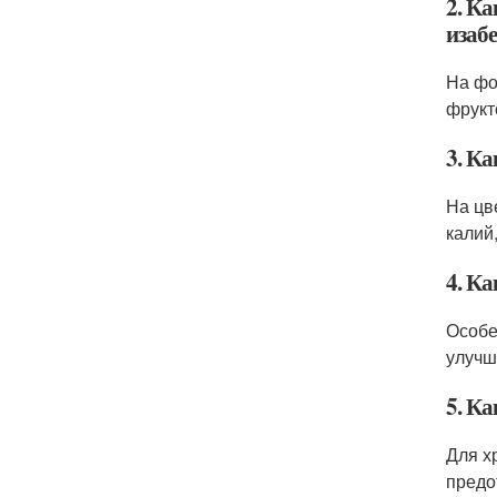
2. К
изаб
На фо
фрукт
3. К
На цв
калий
4. К
Особе
улучш
5. К
Для х
предо