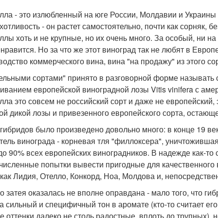
лла - это излюбленный на юге России, Молдавии и Украины с
хотливость - он растет самостоятельно, почти как сорняк, бе
ллы хоть и не крупные, но их очень много. За особый, ни на
 нравится. Но за что же этот виноград так не любят в Европ
водство коммерческого вина, вина "на продажу" из этого с
ельными сортами" принято в разговорной форме называть
ванием европейской виноградной лозы Vitis vinifera с америк
лла это совсем не российский сорт и даже не европейский, 
ой дикой лозы и привезенного европейского сорта, остающ
 гибридов было произведено довольно много: в конце 19 в
тель винограда - корневая тля "филлоксера", уничтожившая
 до 90% всех европейских виноградников. В надежде как-то
численные попытки вывести пригодные для качественного в
 как Лидия, Отелло, Конкорд, Ноа, Молдова и, непосредстве
о затея оказалась не вполне оправдана - мало того, что г
а сильный и специфичный тон в аромате (кто-то считает его
е оттенки далеко не столь радостные, вплоть до трупных), 