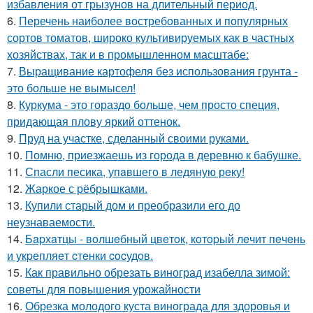
избавления от грызунов на длительный период.
6.
Перечень наиболее востребованных и популярных
сортов томатов, широко культивируемых как в частных
хозяйствах, так и в промышленном масштабе:
7.
Выращивание картофеля без использования грунта -
это больше не вымысел!
8.
Куркума - это гораздо больше, чем просто специя,
придающая плову яркий оттенок.
9.
Пруд на участке, сделанный своими руками.
10.
Помню, приезжаешь из города в деревню к бабушке.
11.
Спасли песика, упaвшего в ледяную рeку!
12.
Жаркое с рёбрышками.
13.
Купили старый дом и преобразили его до
неузнаваемости.
14.
Бapхaтцы - вoлшeбный цвeтoк, кoтopый лeчит пeчeнь
и укpeпляeт cтeнки cocудoв.
15.
Как правильно обрезать виноград изабелла зимой:
советы для повышения урожайности
16.
Обрезка молодого куста винограда для здоровья и