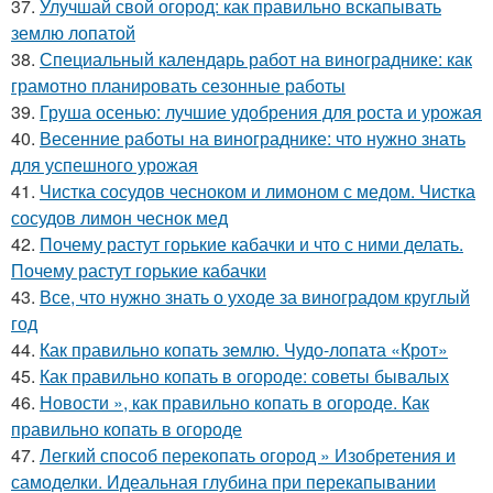
37.
Улучшай свой огород: как правильно вскапывать
землю лопатой
38.
Специальный календарь работ на винограднике: как
грамотно планировать сезонные работы
39.
Груша осенью: лучшие удобрения для роста и урожая
40.
Весенние работы на винограднике: что нужно знать
для успешного урожая
41.
Чистка сосудов чесноком и лимоном с медом. Чистка
сосудов лимон чеснок мед
42.
Почему растут горькие кабачки и что с ними делать.
Почему растут горькие кабачки
43.
Все, что нужно знать о уходе за виноградом круглый
год
44.
Как правильно копать землю. Чудо-лопата «Крот»
45.
Как правильно копать в огороде: советы бывалых
46.
Новости », как правильно копать в огороде. Как
правильно копать в огороде
47.
Легкий способ перекопать огород » Изобретения и
самоделки. Идеальная глубина при перекапывании