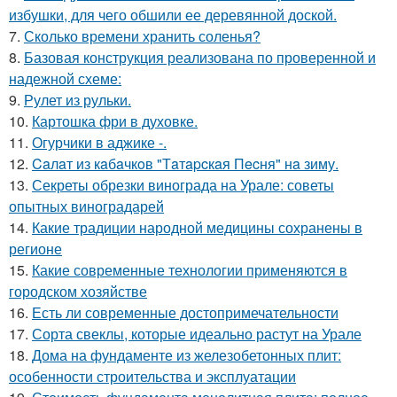
избушки, для чего обшили ее деревянной доской.
7.
Сколько времени хранить соленья?
8.
Базовая конструкция реализована по проверенной и
надежной схеме:
9.
Рулет из рульки.
10.
Картошка фри в духовке.
11.
Огурчики в аджике -.
12.
Caлaт из кaбaчкoв "Тaтapcкaя Пecня" нa зиму.
13.
Секреты обрезки винограда на Урале: советы
опытных виноградарей
14.
Какие традиции народной медицины сохранены в
регионе
15.
Какие современные технологии применяются в
городском хозяйстве
16.
Есть ли современные достопримечательности
17.
Сорта свеклы, которые идеально растут на Урале
18.
Дома на фундаменте из железобетонных плит:
особенности строительства и эксплуатации