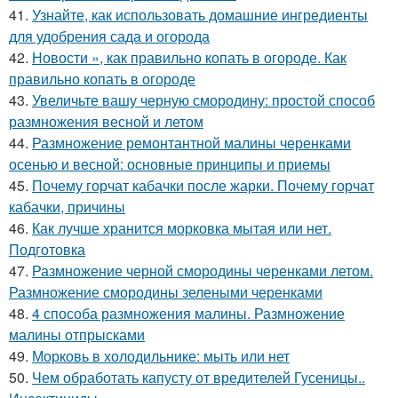
41.
Узнайте, как использовать домашние ингредиенты
для удобрения сада и огорода
42.
Новости », как правильно копать в огороде. Как
правильно копать в огороде
43.
Увеличьте вашу черную смородину: простой способ
размножения весной и летом
44.
Размножение ремонтантной малины черенками
осенью и весной: основные принципы и приемы
45.
Почему горчат кабачки после жарки. Почему горчат
кабачки, причины
46.
Как лучше хранится морковка мытая или нет.
Подготовка
47.
Размножение черной смородины черенками летом.
Размножение смородины зелеными черенками
48.
4 способа размножения малины. Размножение
малины отпрысками
49.
Морковь в холодильнике: мыть или нет
50.
Чем обработать капусту от вредителей Гусеницы..