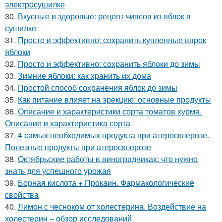
электросушилке
30.
Вкусные и здоровые: рецепт чипсов из яблок в
сушилке
31.
Просто и эффективно: сохранить купленные впрок
яблоки
32.
Просто и эффективно: сохранить яблоки до зимы
33.
Зимние яблоки: как хранить их дома
34.
Простой способ сохранения яблок до зимы
35.
Как питание влияет на эрекцию: основные продукты
36.
Описание и характеристики сорта томатов хурма.
Описание и характеристика сорта
37.
4 самых необходимых продукта при атеросклерозе.
Полезные продукты при атеросклерозе
38.
Октябрьские работы в виноградниках: что нужно
знать для успешного урожая
39.
Борная кислота + Прокаин. Фармакологические
свойства
40.
Лимон с чесноком от холестерина. Воздействие на
холестерин – обзор исследований