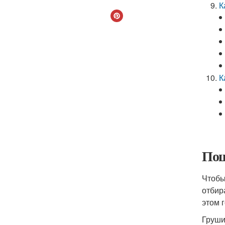
К
К
Пош
Чтобы
отбир
этом 
Груши