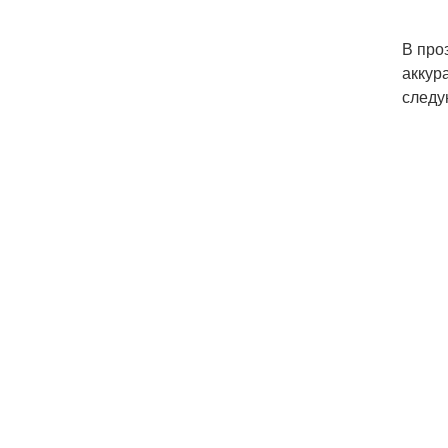
В про
аккур
следу