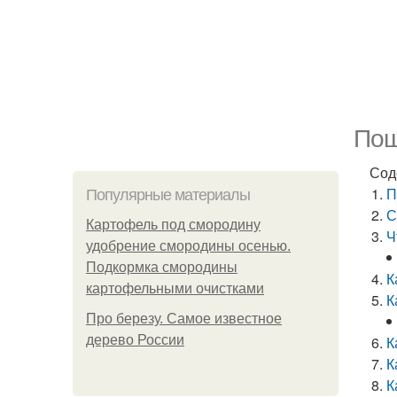
Пош
Сод
П
Популярные материалы
С
Картофель под смородину
Ч
удобрение смородины осенью.
Подкормка смородины
К
картофельными очистками
К
Про березу. Самое известное
дерево России
К
К
К