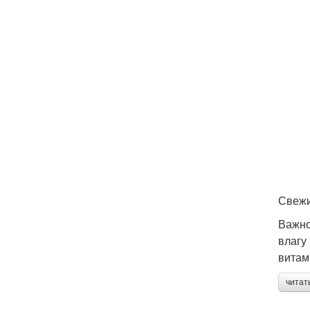
Свежи
Важно
влагу
витам
читат