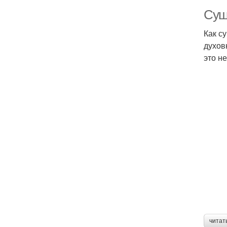
Суш
Как с
духов
это не
читат