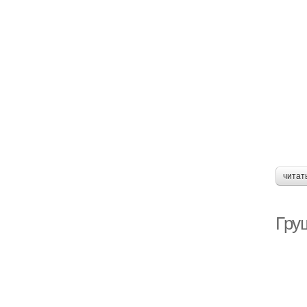
читат
Гру