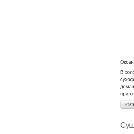
Оксан
В хол
сухоф
домаш
приго
читат
Суш