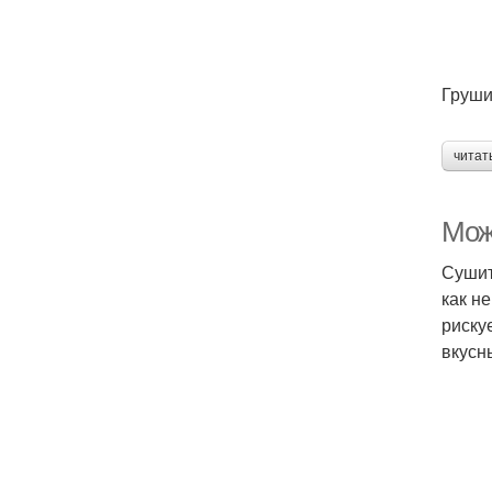
Груши
читат
Мож
Сушит
как н
риску
вкусн