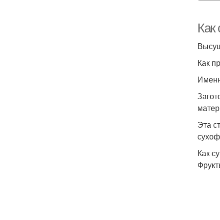
Как 
Высуш
Как п
Именн
Загот
матер
Эта с
сухоф
Как с
Фрукт