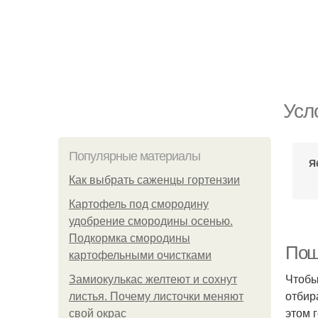
Усл
Популярные материалы
Я
Как выбрать саженцы гортензии
Картофель под смородину
удобрение смородины осенью.
Подкормка смородины
Пош
картофельными очистками
Чтобы
Замиокулькас желтеют и сохнут
отбир
листья. Почему листочки меняют
этом 
свой окрас