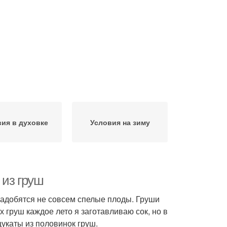
вия в духовке
Условия на зиму
 из груш
надобятся не совсем спелые плоды. Груши
х груш каждое лето я заготавливаю сок, но в
укаты из половинок груш.