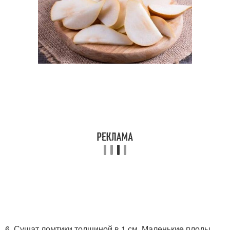
6. Сушат ломтики толщиной в 1 см. Маленькие плоды,