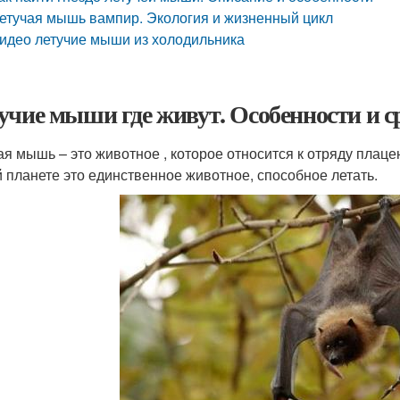
етучая мышь вампир. Экология и жизненный цикл
идео летучие мыши из холодильника
учие мыши где живут. Особенности и 
ая мышь – это животное , которое относится к отряду пла
 планете это единственное животное, способное летать.