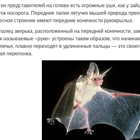
гих представителей на голове есть огромные уши, как у зай
ток носорога. Передние лапки летучих мышей природа прео
есное строение имеют передние конечности рукокрылых.
палец зверька, расположенный на передней конечности, зак
ак называемые «руки» устроены таким образом, что начинаю
лечья, плавно переходят в удлиненные пальцы — это своего
ая перепонка.