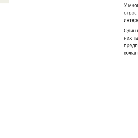
У мно
отрос
интер
Один 
них т
предп
кожан