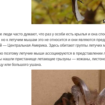
е люди часто думают, что раз у особи есть крылья и она спо
, но к летучим мышам это не относится и они являются пре
 — Центральная Америка. Здесь обитают группы летучих м
о поэтому летучие мыши ассоциируются в представлении 
ы нашли пристанище летающие грызуны — кожаны, листоно
цу или большого ушана.