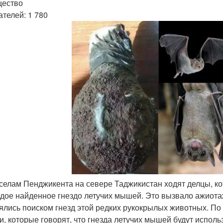
щество
ателей: 1 780
селам Пенджикента на севере Таджикистан ходят делцы, ко
дое найденное гнездо летучих мышей. Это вызвало ажиота
ялись поиском гнезд этой редких рукокрылых животных. По
и, которые говорят, что гнезда летучих мышей будут испол