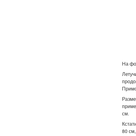
На фо
Летуч
продо
Примо
Разме
приме
см.
Кстат
80 см