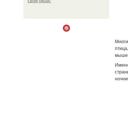
свой окрас
Многи
птица
мышей
Именн
стран
ночни