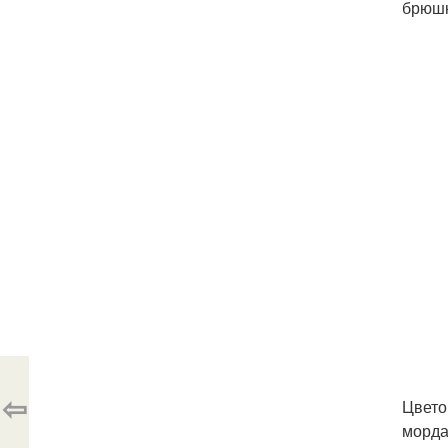
брюшк
⇦
Цвето
морда