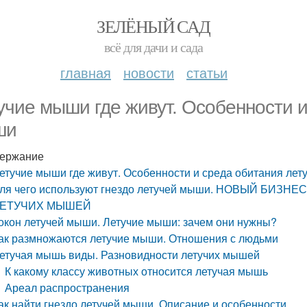
ЗЕЛЁНЫЙ САД
всё для дачи и сада
главная
новости
статьи
учие мыши где живут. Особенности и
ши
ержание
етучие мыши где живут. Особенности и среда обитания ле
ля чего используют гнездо летучей мыши. НОВЫЙ БИЗ
ЕТУЧИХ МЫШЕЙ
окон летучей мыши. Летучие мыши: зачем они нужны?
ак размножаются летучие мыши. Отношения с людьми
етучая мышь виды. Разновидности летучих мышей
К какому классу животных относится летучая мышь
Ареал распространения
ак найти гнездо летучей мыши. Описание и особенности