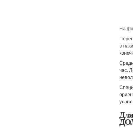
На фо
Переп
в нак
конеч
Средн
час. 
невол
Специ
ориен
улавл
Для
ДО