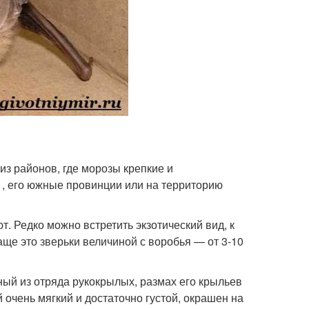
з районов, где морозы крепкие и
 , его южные провинции или на территорию
 Редко можно встретить экзотический вид, к
аще это зверьки величиной с воробья — от 3-10
ный из отряда рукокрылых, размах его крыльев
 очень мягкий и достаточно густой, окрашен на