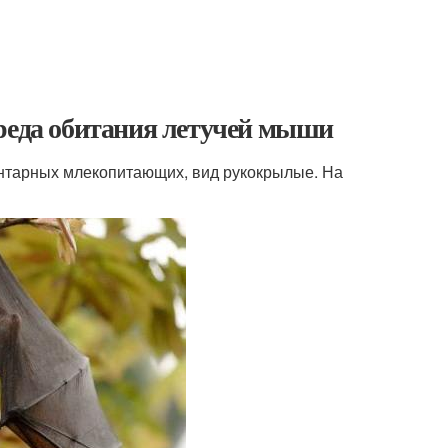
среда обитания летучей мыши
центарных млекопитающих, вид рукокрылые. На