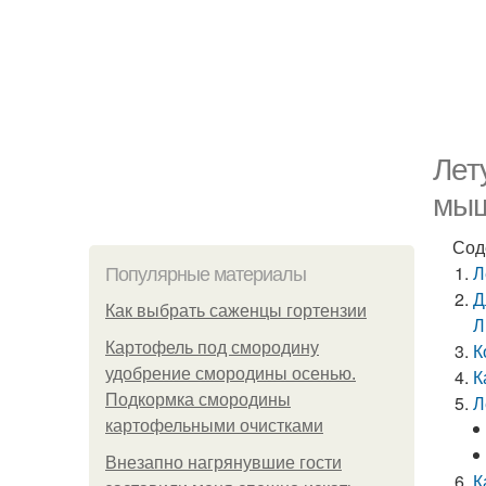
Лет
мы
Сод
Л
Популярные материалы
Д
Как выбрать саженцы гортензии
Л
Картофель под смородину
К
удобрение смородины осенью.
К
Подкормка смородины
Л
картофельными очистками
Внезапно нагрянувшие гости
К