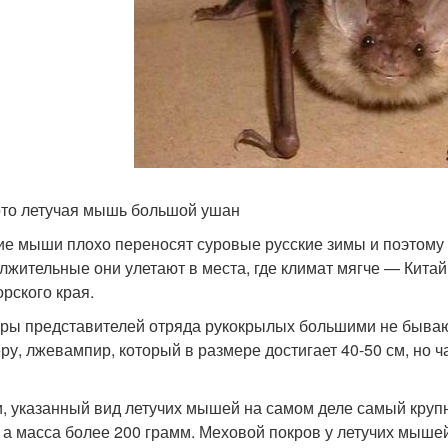
то летучая мышь большой ушан
ие мыши плохо переносят суровые русские зимы и поэтому и
лжительные они улетают в места, где климат мягче — Китай
рского края.
ры представителей отряда рукокрылых большими не бывают.
ру, лжевампир, который в размере достигает 40-50 см, но ч
и, указанный вид летучих мышей на самом деле самый круп
, а масса более 200 грамм. Меховой покров у летучих мышей