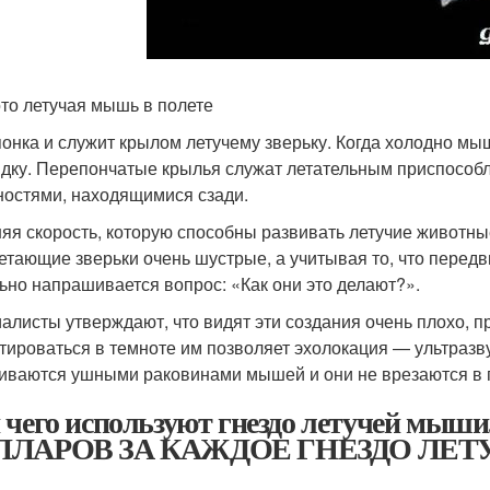
то летучая мышь в полете
онка и служит крылом летучему зверьку. Когда холодно мы
идку. Перепончатые крылья служат летательным приспособл
ностями, находящимися сзади.
яя скорость, которую способны развивать летучие животные 
Летающие зверьки очень шустрые, а учитывая то, что передв
ьно напрашивается вопрос: «Как они это делают?».
алисты утверждают, что видят эти создания очень плохо, пр
тироваться в темноте им позволяет эхолокация — ультраз
иваются ушными раковинами мышей и они не врезаются в 
 чего используют гнездо летучей 
ЛЛАРОВ ЗА КАЖДОЕ ГНЕЗДО ЛЕ