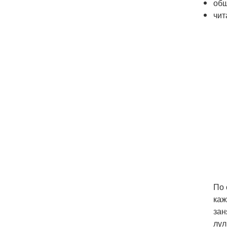
об
чит
По 
каж
зан
лул