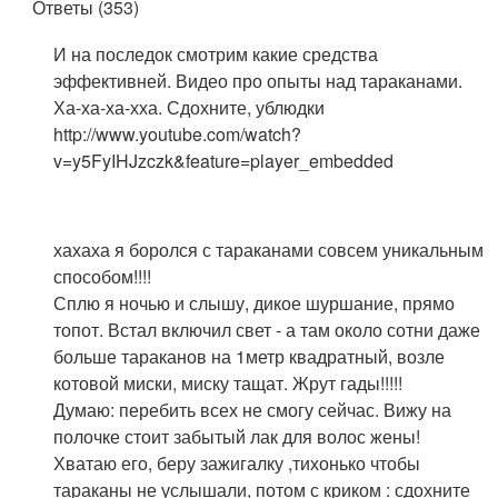
Ответы (353)
И на последок смотрим какие средства
эффективней. Видео про опыты над тараканами.
Ха-ха-ха-хха. Сдохните, ублюдки
http://www.youtube.com/watch?
v=y5FyIHJzczk&feature=playe​r_embedded
хахаха я боролся с тараканами совсем уникальным
способом!!!!
Сплю я ночью и слышу, дикое шуршание, прямо
топот. Встал включил свет - а там около сотни даже
больше тараканов на 1метр квадратный, возле
котовой миски, миску тащат. Жрут гады!!!!!
Думаю: перебить всех не смогу сейчас. Вижу на
полочке стоит забытый лак для волос жены!
Хватаю его, беру зажигалку ,тихонько чтобы
тараканы не услышали, потом с криком : сдохните