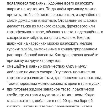
появляются тараканы. Удобнее всего разложить
шарики на картонках. Тогда днём приманку можно
прятать, чтобы её никто не растоптал, и случайно не
съели домашние животные. Отравленные шарики
делают также из мясного фарша, фруктового или
картофельного пюре, обычного теста, подслащённого
сахаром или мёдом, из каши с маслом. Вместо
шариков на картонках можно разложить мелкие
кусочки хлеба, вымоченные в концентрированном
растворе борной кислоты. Каждую неделю делайте
приманку из других продуктов;
смешайте в равных количествах буру и муку,
добавьте немного сахара. Эту смесь насыпьте на
картонки и разложите там, где появляются тараканы.
Также порошком можно засыпать щели в плинтусах;
приготовьте жидкое заварное тесто, практически
клейстер: 20 грамм муки залейте кипятком. Когда
масса остынет, добавьте в неё 20 грамм борной
кислоты, затем тщательно перемешайте. Затем