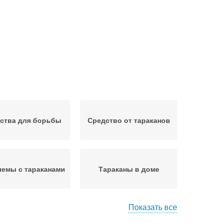
ства для борьбы
Средство от тараканов
емы с тараканами
Тараканы в доме
Показать все
дство с борной
Кислота от тараканов