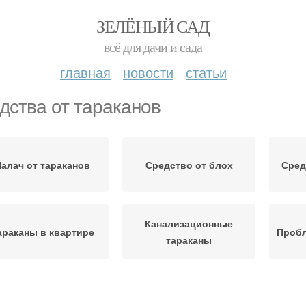
ЗЕЛЁНЫЙ САД
всё для дачи и сада
главная
новости
статьи
дства от тараканов
алач от тараканов
Средство от блох
Сред
Канализационные
араканы в квартире
Пробл
тараканы
Профессиональное
Сре
раканы в общежитии