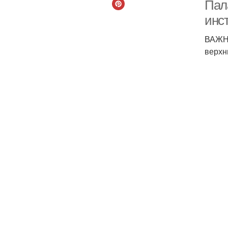
Пал
инс
ВАЖНО
Ки
верхн
Н
Соз
Т