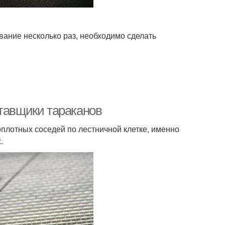
даш от тараканов
Мел от тараканов
вание несколько раз, необходимо сделать
иц от тараканов
Популярные средства
ставщики тараканов
товые средства
оплотных соседей по лестничной клетке, именно
.