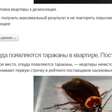
Яды от тараканов
Химические средства
Каран
товка квартиры к дезинсекции.
 получить максимальный результат и не повторять опрыски
ющее:
елок от тараканов
Машенька от тараканов
Шпр
ь дальше →
уда появляются тараканы в квартире. По
редства в шприцах
Эффективное средство
Бы
ое место, откуда появляются тараканы, — квартиры нечист
анимают первую строчку в рейтинге поставщиков насекомых