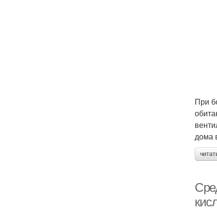
При б
обита
венти
дома 
читат
Сре
кис