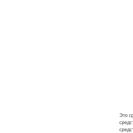
Это с
средс
средс