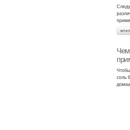
Следу
разли
приме
читат
Чем
при
Чтобы
соль 
домаш