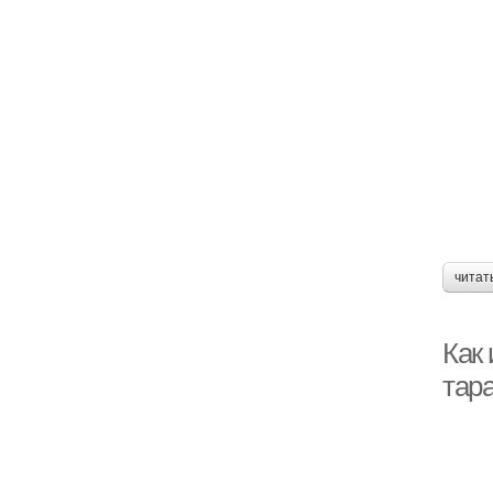
читат
Как
тар