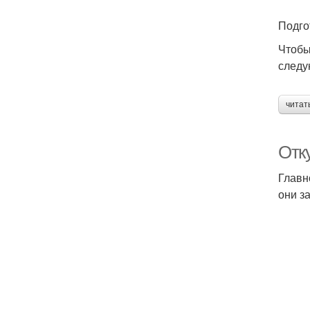
Подго
Чтобы
следу
М
читат
Отк
С
Главн
они з