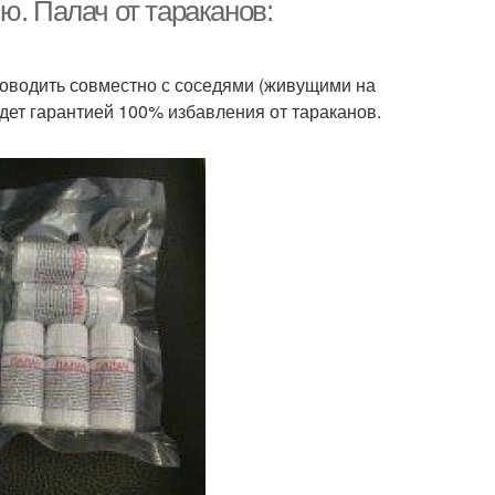
кислотой
ю. Палач от тараканов:
водить совместно с соседями (живущими на
нки от тараканов
Борьба с тараканами
удет гарантией 100% избавления от тараканов.
збавления от
Тараканы с помощью
тараканов
каны от квартиры
Гели от тараканов
танные средства
Луки от тараканов