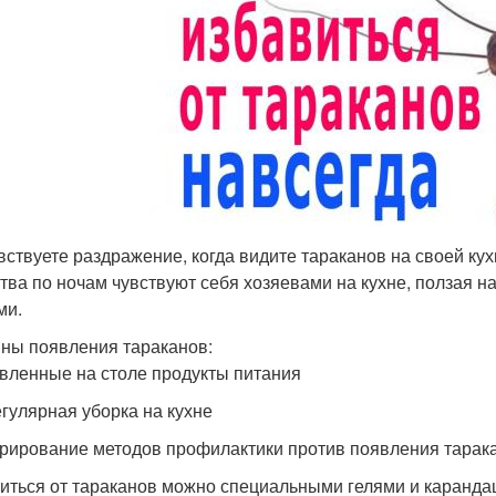
вствуете раздражение, когда видите тараканов на своей ку
тва по ночам чувствуют себя хозяевами на кухне, ползая на
ми.
ны появления тараканов:
авленные на столе продукты питания
егулярная уборка на кухне
орирование методов профилактики против появления тарак
иться от тараканов можно специальными гелями и карандаш