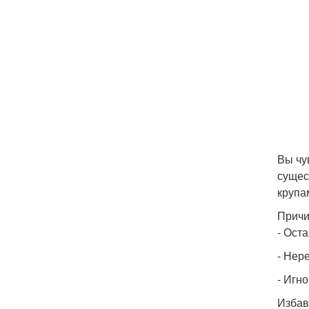
Вы чу
сущес
крупа
Причи
- Ост
- Нер
- Игн
Избав