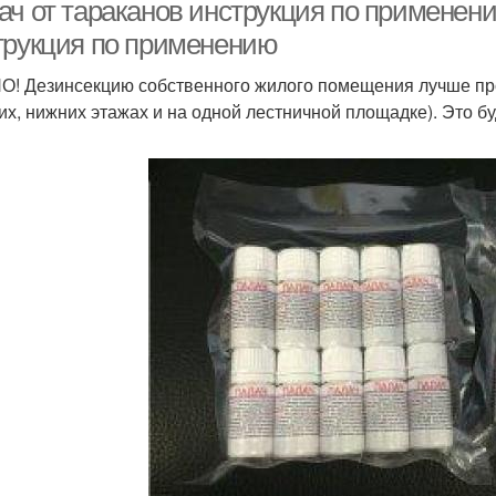
средство
ач от тараканов инструкция по применени
трукция по применению
! Дезинсекцию собственного жилого помещения лучше про
слота на тараканов
Народные средства
Прима
их, нижних этажах и на одной лестничной площадке). Это б
И
ародное средство
Сода от тараканов
дание для тараканов
Эффективные средства
Тара
Действия против
аракан в квартире
Испы
тараканов