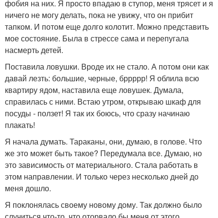
фобия на них. Я просто впадаю в ступор, меня трясет и я
ничего не могу делать, пока не увижу, что он прибит
тапком. И потом еще долго колотит. Можно представить
мое состояние. Была в стрессе сама и перепугала
насмерть детей.
Поставила ловушки. Вроде их не стало. А потом они как
давай лезть: большие, черные, бррррр! Я облила всю
квартиру ядом, наставила еще ловушек. Думала,
справилась с ними. Встаю утром, открываю шкаф для
посуды - ползет! Я так их боюсь, что сразу начинаю
плакать!
Я начала думать. Тараканы, они, думаю, в голове. Что
же это может быть такое? Передумала все. Думаю, но
это зависимость от материального. Стала работать в
этом направлении. И только через несколько дней до
меня дошло.
Я поклонялась своему новому дому. Так должно было
случиться что-то, что оторвало бы меня от этого