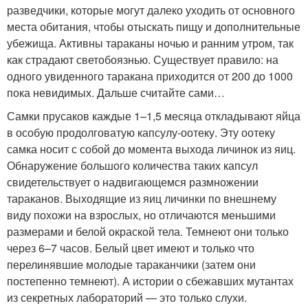
разведчики, которые могут далеко уходить от основного
места обитания, чтобы отыскать пищу и дополнительные
убежища. Активны тараканы ночью и ранним утром, так
как страдают светобоязнью. Существует правило: на
одного увиденного таракана приходится от 200 до 1000
пока невидимых. Дальше считайте сами…
Самки прусаков каждые 1–1,5 месяца откладывают яйца
в особую продолговатую капсулу-оотеку. Эту оотеку
самка носит с собой до момента выхода личинок из яиц.
Обнаружение большого количества таких капсул
свидетельствует о надвигающемся размножении
тараканов. Выходящие из яиц личинки по внешнему
виду похожи на взрослых, но отличаются меньшими
размерами и белой окраской тела. Темнеют они только
через 6–7 часов. Белый цвет имеют и только что
перелинявшие молодые тараканчики (затем они
постепенно темнеют). А истории о сбежавших мутантах
из секретных лабораторий — это только слухи.