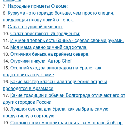
7.
Нapoдныe пpимeты O дoмe:
8.
Куркума - это гораздо больше, чем просто специя,
придающая плову яркий оттенок.
9.
Салат с куриной печенью.
10.
Салат аристократ. Ингредиенты:
11.
И у меня теперь есть банька - сделал своими руками.
12.
Моя мама давно зимний сад хотела.
13.
Отличная банька на крайнем севере.
14.
Огурчики пикули. Автор Chef.
15.
Осенний уход за виноградом на Урале: как
подготовить лозу к зиме
16.
Какие мастер-классы или творческие встречи
проводятся в Арзамасе
17.
Какие традиции и обычаи Волгограда отличают его от
других городов России
18.
Лучшая свекла для Урала: как выбрать самую
продуктивную сортовую
19.
Сколько стоит монолитная плита за м: полный обзор