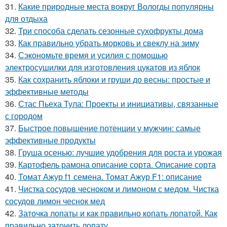
31.
Какие природные места вокруг Вологды популярны
для отдыха
32.
Три способа сделать сезонные сухофрукты дома
33.
Как правильно убрать морковь и свеклу на зиму
34.
Сэкономьте время и усилия с помощью
электросушилки для изготовления цукатов из яблок
35.
Как сохранить яблоки и груши до весны: простые и
эффективные методы
36.
Стас Пьеха Тула: Проекты и инициативы, связанные
с городом
37.
Быстрое повышение потенции у мужчин: самые
эффективные продукты
38.
Груша осенью: лучшие удобрения для роста и урожая
39.
Картофель рамона описание сорта. Описание сорта
40.
Томат Ажур f1 семена. Томат Ажур F1: описание
41.
Чистка сосудов чесноком и лимоном с медом. Чистка
сосудов лимон чеснок мед
42.
Заточка лопаты и как правильно копать лопатой. Как
правильно заточить лопату