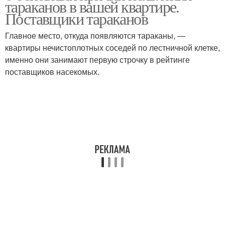
тараканов в вашей квартире.
Поставщики тараканов
Главное место, откуда появляются тараканы, —
Действия против
квартиры нечистоплотных соседей по лестничной клетке,
Борьба с тараканами
тараканов
именно они занимают первую строчку в рейтинге
поставщиков насекомых.
Средства от тараканов
Гели от тараканов