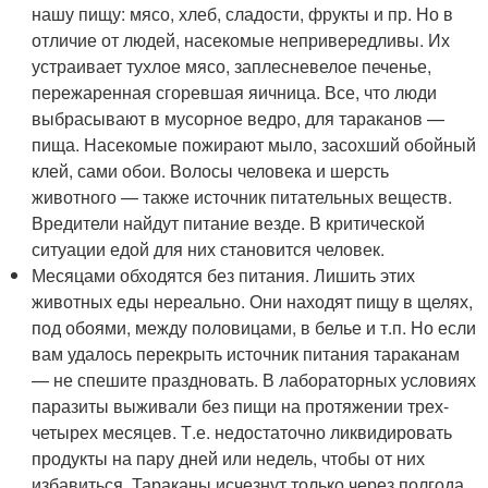
нашу пищу: мясо, хлеб, сладости, фрукты и пр. Но в
отличие от людей, насекомые непривередливы. Их
устраивает тухлое мясо, заплесневелое печенье,
пережаренная сгоревшая яичница. Все, что люди
выбрасывают в мусорное ведро, для тараканов —
пища. Насекомые пожирают мыло, засохший обойный
клей, сами обои. Волосы человека и шерсть
животного — также источник питательных веществ.
Вредители найдут питание везде. В критической
ситуации едой для них становится человек.
Месяцами обходятся без питания. Лишить этих
животных еды нереально. Они находят пищу в щелях,
под обоями, между половицами, в белье и т.п. Но если
вам удалось перекрыть источник питания тараканам
— не спешите праздновать. В лабораторных условиях
паразиты выживали без пищи на протяжении трех-
четырех месяцев. Т.е. недостаточно ликвидировать
продукты на пару дней или недель, чтобы от них
избавиться. Тараканы исчезнут только через полгода