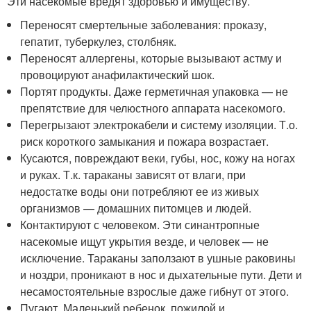
Эти насекомые вредят здоровью и имуществу.
Переносят смертельные заболевания: проказу,
гепатит, туберкулез, столбняк.
Переносят аллергены, которые вызывают астму и
провоцируют анафилактический шок.
Портят продукты. Даже герметичная упаковка — не
препятствие для челюстного аппарата насекомого.
Перегрызают электрокабели и систему изоляции. Т.о.
риск короткого замыкания и пожара возрастает.
Кусаются, повреждают веки, губы, нос, кожу на ногах
и руках. Т.к. тараканы зависят от влаги, при
недостатке воды они потребляют ее из живых
организмов — домашних питомцев и людей.
Контактируют с человеком. Эти синантропные
насекомые ищут укрытия везде, и человек — не
исключение. Тараканы заползают в ушные раковины
и ноздри, проникают в нос и дыхательные пути. Дети и
несамостоятельные взрослые даже гибнут от этого.
Пугают. Маленький ребенок, пожилой и