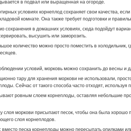
дывается в подвал или выращенная на огороде.
ртирных условиях корнеплод сохраняет свои качества, если 
 кладовой комнате. Она также требует подготовки и правил
о сохранения в домашних условиях, сюда подойдут вариант
сервировать, высушить или заморозить.
ьшое количество можно просто поместить в холодильник, г
месяцев.
облюдении условий, морковь можно сохранить до весны и д
ционно тару для хранения моркови не использовали, просто
плоды. Сейчас от такого способа часто отходят, используя
ывают ровным слоем корнеплоды, оставляя небольшие про
у слоя моркови присыпают песок, чтобы она была хорошо 
ющего слоя корнеплодов.
: вместо песка корнеплоды можно пересыпать опилками ил