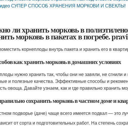
идео СУПЕР СПОСОБ ХРАНЕНИЯ МОРКОВИ И СВЕКЛЫ!
но ли хранить морковь в полиэтиленов
нить морковь в пакетах в погребе. prav
поместить корнеплоды внутрь пакета и хранить его в квартир
особов как хранить морковь в домашних условиях
плоды нужно хранить так, чтобы они не завяли, не сгнили и
вые и полезные качества. Эффективные способы и рекоменд
сть овоща. Давайте узнаем, как и где правильно хранить мо
правильно сохранить морковь в частном доме и ква
стном подворье (даче) чаще всего имеется подвал — это л
ависит от сорта и подготовительных работ. На степень сохр