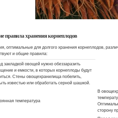
е правила хранения корнеплодов
ия, оптимальные для долгого хранения корнеплодов, различ
твуют и общие правила:
д закладкой овощей нужно обеззаразить
щение и емкости, в которых корнеплоды будут
иться. Стены овощехранилища побелить,
ыть известью или обработать серной шашкой.
В овощехр
температу
оянная температура
Оптимальн
сторону п