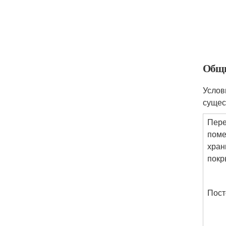
Общи
Услов
сущес
Пере
поме
хран
покр
Пост