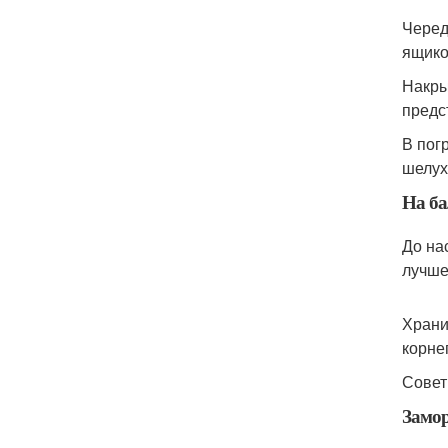
Черед
ящико
Накры
предс
В пог
шелух
На ба
До на
лучше
Храни
корне
Совет
Замор