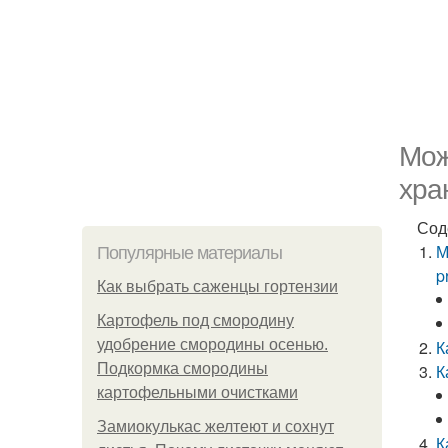
Мож
хра
Сод
М
Популярные материалы
p
Как выбрать саженцы гортензии
Картофель под смородину
удобрение смородины осенью.
К
Подкормка смородины
К
картофельными очистками
Замиокулькас желтеют и сохнут
К