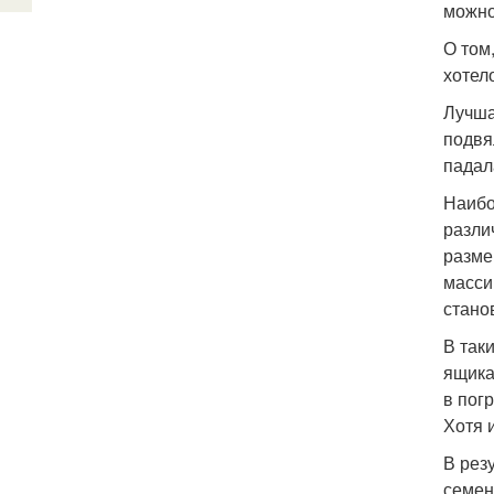
можно
О том
хотел
Лучша
подвя
падал
Наибо
разли
разме
масси
стано
В так
ящика
в пог
Хотя 
В рез
семен