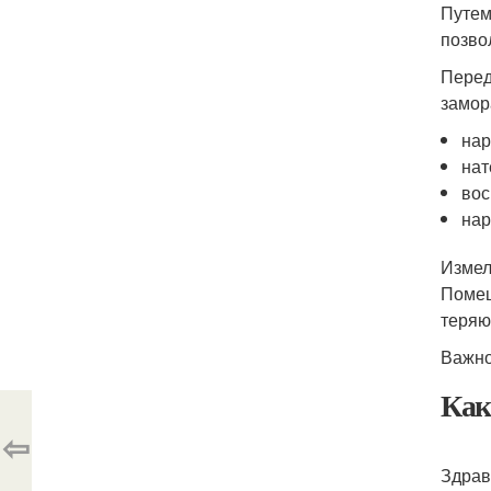
Путем
позво
Перед
замор
нар
нат
вос
нар
Измел
Помещ
теряю
Важно
Как
⇦
Здрав