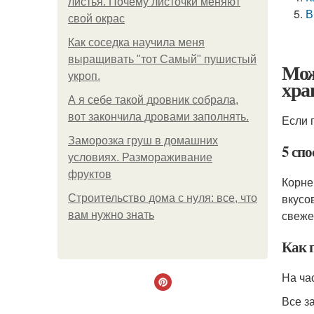
листья. Почему листочки меняют
В
свой окрас
Как соседка научила меня
выращивать "тот Самый" пушистый
Мож
укроп.
хра
А я себе такой дровник собрала,
вот закончила дровами заполнять.
Если 
Заморозка груш в домашних
5 сп
условиях. Размораживание
фруктов
Корне
вкусо
Строительство дома с нуля: все, что
свеже
вам нужно знать
Как 
На ча
Все з