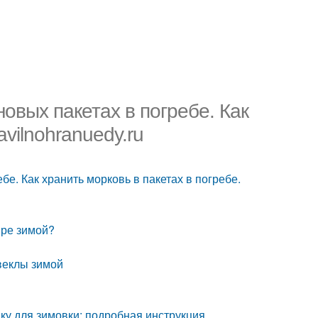
овых пакетах в погребе. Как
avilnohranuedy.ru
е. Как хранить морковь в пакетах в погребе.
ире зимой?
свеклы зимой
вку для зимовки: подробная инструкция