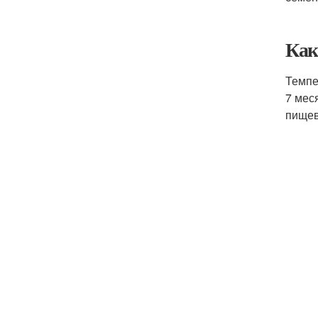
Как
Темпе
7 мес
пищев