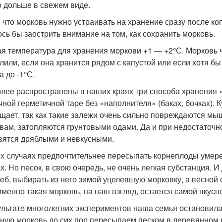
 дольше в свежем виде.
, что морковь нужно устраивать на хранение сразу после ко
ось бы заострить внимание на том, как сохранить морковь.
я температура для хранения моркови +1 — +2°С. Морковь ч
лили, если она хранится рядом с капустой или если хотя б
а до -1°С.
лее распространены в наших краях три способа хранения «
чной герметичной таре без «наполнителя» (баках, бочках). 
щает, так как такие залежи очень сильно повреждаются м
вам, затопляются грунтовыми одами. Да и при недостаточн
вятся дряблыми и невкусными.
их случаях предпочтительнее пересыпать корнеплоды уме
х. Но песок, в свою очередь, не очень легкая субстанция. 
реб, выбирать из него зимой уцелевшую морковку, а весной
именно такая морковь, на наш взгляд, остается самой вкусн
ультате многолетних экспериментов наша семья остановила
ную морковь до сих пор пересыпаем песком в деревянном