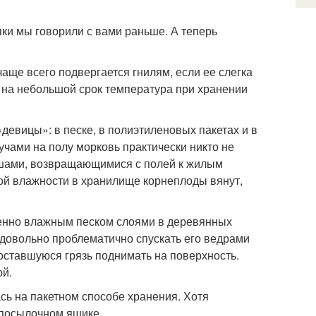
пки мы говорили с вами раньше. А теперь
аще всего подвергается гнилям, если ее слегка
ы на небольшой срок температура при хранении
девицы»: в песке, в полиэтиленовых пакетах и в
Кучами на полу морковь практически никто не
ышами, возвращающимися с полей к жилым
ой влажности в хранилище корнеплоды вянут,
ренно влажным песком слоями в деревянных
И довольно проблематично спускать его ведрами
 оставшуюся грязь поднимать на поверхность.
ой.
сь на пакетном способе хранения. Хотя
 посылочном ящике.