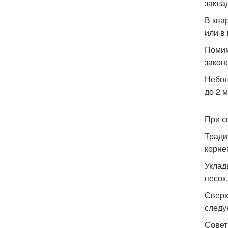
закла
В ква
или в
Помим
закон
Небол
до 2 
При с
Тради
корне
Уклад
песок.
Сверх
следу
Совет