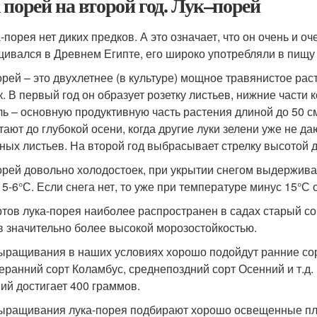
 порей на второй год. Лук–порей
а-порея нет диких предков. А это означает, что он очень и о
ивался в Древнем Египте, его широко употребляли в пищу 
орей – это двухлетнее (в культуре) мощное травянистое ра
к. В первый год он образует розетку листьев, нижние част
ль – основную продуктивную часть растения длиной до 50 см
тают до глубокой осени, когда другие луки зелени уже не да
ных листьев. На второй год выбрасывает стрелку высотой д
орей довольно холодостоек, при укрытии снегом выдерживае
 5-6°С. Если снега нет, то уже при температуре минус 15°С 
ртов лука-порея наиболее распространен в садах старый со
в значительно более высокой морозостойкостью.
ыращивания в наших условиях хорошо подойдут ранние сор
еранний сорт Коламбус, среднепоздний сорт Осенний и т.д.
ий достигает 400 граммов.
ыращивания лука-порея подбирают хорошо освещенные пло