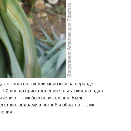
Даже когда наступили морозы и на веранде
а 1-2 дня до приготовления я вытаскивала один
начению — лук был великолепен! Было
еготни с вёдрами в погреб и обратно — лук-
нения!