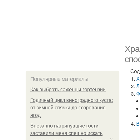
Хра
спо
Сод
Х
Популярные материалы
Л
Как выбрать саженцы гортензии
Ф
Годичный цикл виноградного куста:
от зимней спячки до созревания
ягод
В
Внезапно нагрянувшие гости
заставили меня спешно искать