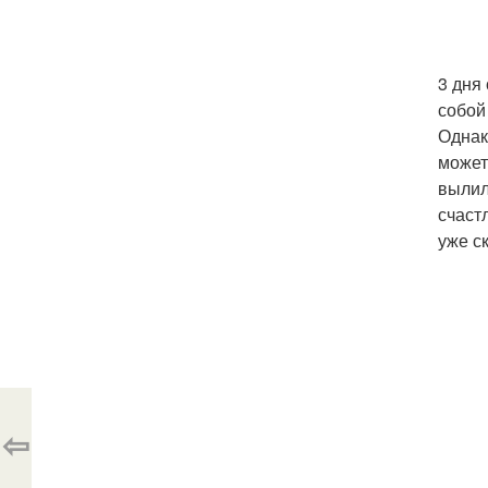
3 дня
собой
Однак
может
вылил
счаст
уже с
⇦