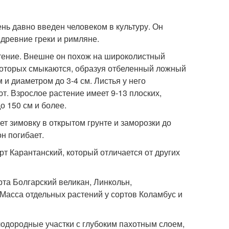
чень давно введен человеком в культуру. Он
древние греки и римляне.
стение. Внешне он похож на широколистный
и которых смыкаются, образуя отбеленный ложный
 и диаметром до 3-4 см. Листья у него
ют. Взрослое растение имеет 9-13 плоских,
о 150 см и более.
т зимовку в открытом грунте и заморозки до
он погибает.
рт Карантанский, который отличается от других
та Болгарский великан, Линкольн,
 Масса отдельных растений у сортов Коламбус и
дородные участки с глубоким пахотным слоем,