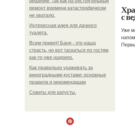
решение, так как на обстоятельный
Хра
ремонт времени катастрофически
с в
не хватало.
Интересная идея для дачного
Уже м
туалета.
напом
Всем привет! Баня - это наша
Первы
страсть, но вот таскаться по гостям
как-то уже надоело.
Как правильно ухаживать за
виноградными кустами: основные
правила и рекомендации
Советы для капусты.