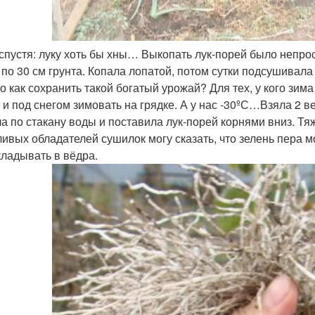
 спустя: луку хоть бы хны… Выкопать лук-порей было непр
 по 30 см грунта. Копала лопатой, потом сутки подсушивала 
о как сохранить такой богатый урожай? Для тех, у кого зим
 и под снегом зимовать на грядке. А у нас -30ºС…Взяла 2 в
а по стакану воды и поставила лук-порей корнями вниз. Т
ливых обладателей сушилок могу сказать, что зелень пера 
кладывать в вёдра.