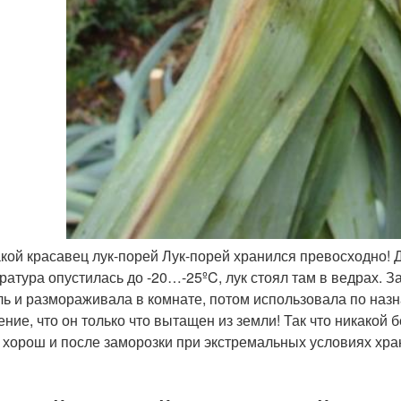
акой красавец лук-порей Лук-порей хранился превосходно! 
ратура опустилась до -20…-25ºC, лук стоял там в ведрах. З
ль и размораживала в комнате, потом использовала по наз
ние, что он только что вытащен из земли! Так что никакой б
 хорош и после заморозки при экстремальных условиях хра