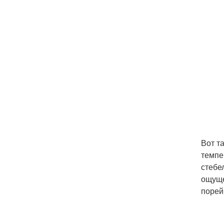
Вот т
темпе
стебе
ощуще
порей