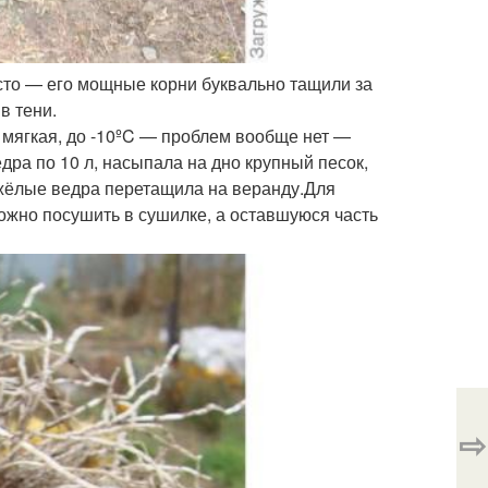
осто — его мощные корни буквально тащили за
в тени.
а мягкая, до -10ºC — проблем вообще нет —
едра по 10 л, насыпала на дно крупный песок,
яжёлые ведра перетащила на веранду.Для
можно посушить в сушилке, а оставшуюся часть
⇨