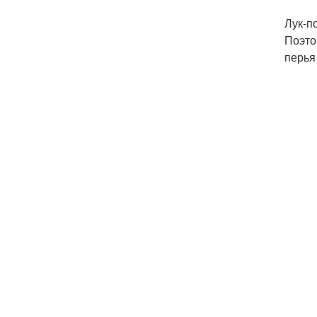
Лук-п
Поэто
перья