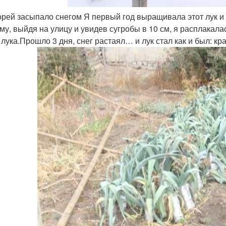
орей засыпало снегом Я первый год выращивала этот лук и п
му, выйдя на улицу и увидев сугробы в 10 см, я расплакал
 лука.Прошло 3 дня, снег растаял… и лук стал как и был: кр