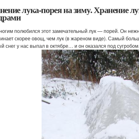
нение лука-порея на зиму. Хранение лу
едрами
ногим полюбился этот замечательный лук — порей. Он нежн
инает скорее овощ, чем лук (в жареном виде). Самый больш
й снег у нас выпал в октябре… и он оказался под сугробом