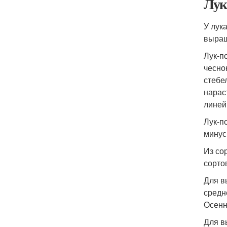
Лук
У лук
выращ
Лук-п
чесно
стебе
нарас
линей
Лук-п
минус
Из со
сорто
Для в
средн
Осенн
Для в