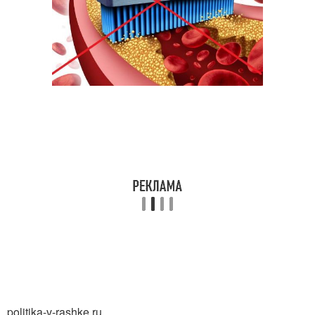
politika-v-rashke.ru