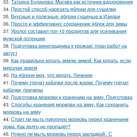
33.
Татьяна Буланова: Москва как источник вдохновения
34.
Простой способ нарезать яблоки для сушилки
35.
Вкусные и полезные: яблоки сушеные в Изидри
36.
Просто и эффективно: сохранение яблок для зимы
37.
Уролог составил топ-10 продуктов для усиливания
мужской потенции
38.
Подготовка виноградника к урожаю: план работ на
август
39.
Как правильно копать землю зимой. Как копать, если
мерзлая земля
40.
На яблоне мох, что делать. Лечение
41.
Почему горчат кабачки после жарки. Почему горчат
кабачки, причины
42.
Подготовка моркови к хранению на зиму. Подготовка
43.
Способы хранения моркови на зиму. Как сохранить
морковь на зиму
44.
Стоит ли мыть покупную морковь перед хранением
дома. Как долго не пропадет?
45.
Нужно ли мыть морковь перед закладкой.. С