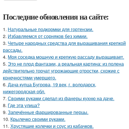
Последние обновления на сайте:
1.
Натуральные подкормки для гортензии.
2.
Избавляемся от сорняков без химии.
3.
Четыре народных средства для выращивания крепкой
рассады.
4.
Моя соседка мощную и крепкую рассаду выращивает.
5.
Это не плод фантазии, а реальная картина: из полена
действительно торчат угрожающие отростки, схожие с
конечностями умершего.
6.
Дача купца Бугрова, 19 век, г. володарск,
нижегородская обл.
7.
Своими руками сделал из фанеры кухню на даче.
8.
Где этa улица?
9.
Запечённые фаршированные перцы.
10.
Крылечко своими руками.
11.
Хрустящие колечки и соус из кабачков.