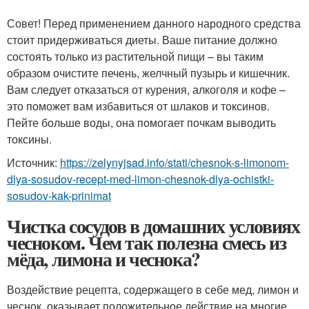
Совет! Перед применением данного народного средства
стоит придерживаться диеты. Ваше питание должно
состоять только из растительной пищи – вы таким
образом очистите печень, желчный пузырь и кишечник.
Вам следует отказаться от курения, алкоголя и кофе –
это поможет вам избавиться от шлаков и токсинов.
Пейте больше воды, она помогает почкам выводить
токсины.
Источник:
https://zelynyjsad.info/stati/chesnok-s-limonom-
dlya-sosudov-recept-med-limon-chesnok-dlya-ochistki-
sosudov-kak-prinimat
Чистка сосудов в домашних условиях
чесноком. Чем так полезна смесь из
мёда, лимона и чеснока?
Воздействие рецепта, содержащего в себе мед, лимон и
чеснок, оказывает положительное действие на многие